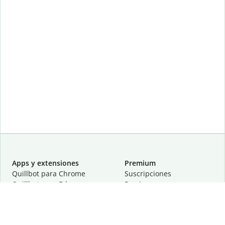
Apps y extensiones
Premium
Quillbot para Chrome
Suscripciones
Quillbot para Edge
Precios
Quillbot para Safari
Para equipos
Quillbot para Android
Afiliación
Quillbot para iOS
Solicita una demostración