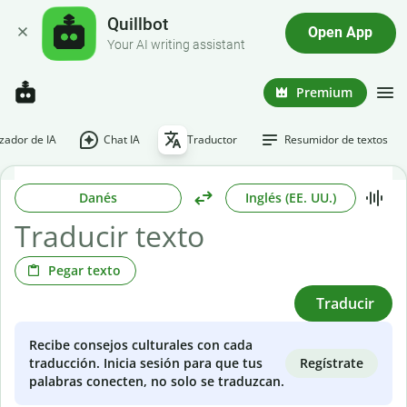
Quillbot
Open App
Your AI writing assistant
Premium
ador de IA
Chat IA
Traductor
Resumidor de textos
Danés
Inglés (EE. UU.)
Pegar texto
Traducir
Recibe consejos culturales con cada
Regístrate
traducción. Inicia sesión para que tus
palabras conecten, no solo se traduzcan.