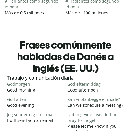
# Hablantes como segundo
# Hablantes como segundo
idioma
idioma
Más de 0,5 millones
Más de 1100 millones
Frases comúnmente
habladas de Danés a
Inglés (EE. UU.)
Slide 1 of 6
Trabajo y comunicación diaria
S
Godmorgen
God eftermiddag
H
Good morning
Good afternoon
H
God aften
Kan vi planlægge et møde?
M
Good evening
Can we schedule a meeting?
M
Jeg sender dig en e-mail.
Lad mig vide, hvis du har
G
I will send you an email.
brug for noget
G
Please let me know if you
e