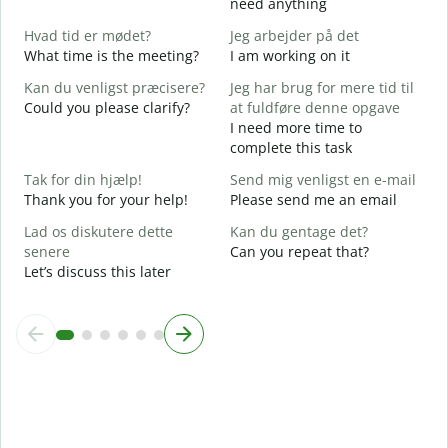
need anything
D
Hvad tid er mødet?
Jeg arbejder på det
Y
What time is the meeting?
I am working on it
J
Kan du venligst præcisere?
Jeg har brug for mere tid til
Y
Could you please clarify?
at fuldføre denne opgave
F
I need more time to
complete this task
H
Tak for din hjælp!
Send mig venligst en e-mail
W
Thank you for your help!
Please send me an email
Lad os diskutere dette
Kan du gentage det?
senere
Can you repeat that?
Let’s discuss this later