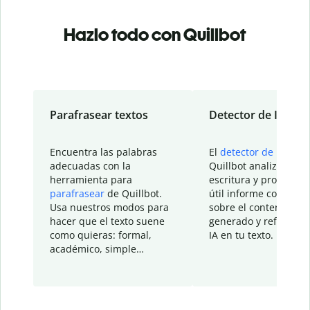
Hazlo todo con Quillbot
Parafrasear textos
Detector de IA
Encuentra las palabras
El
detector de IA
de
adecuadas con la
Quillbot analiza tu
herramienta para
escritura y proporcio
parafrasear
de Quillbot.
útil informe con detal
Usa nuestros modos para
sobre el contenido
hacer que el texto suene
generado y refinado p
como quieras: formal,
IA en tu texto.
académico, simple…