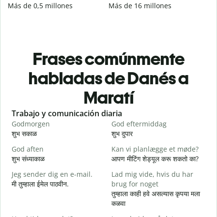
Más de 0,5 millones
Más de 16 millones
Frases comúnmente
habladas de Danés a
Maratí
Slide 1 of 6
Trabajo y comunicación diaria
S
Godmorgen
God eftermiddag
H
शुभ सकाळ
शुभ दुपार
न
God aften
Kan vi planlægge et møde?
M
शुभ संध्याकाळ
आपण मीटिंग शेड्यूल करू शकतो का?
म
Jeg sender dig en e-mail.
Lad mig vide, hvis du har
G
मी तुम्हाला ईमेल पाठवीन.
brug for noget
श
तुम्हाला काही हवे असल्यास कृपया मला
D
कळवा
त