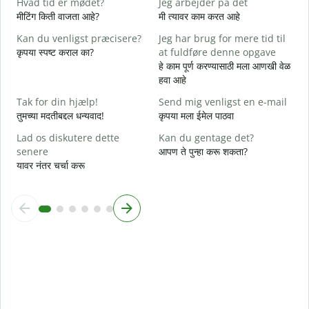
Hvad tid er mødet?
Jeg arbejder på det
J
मीटिंग किती वाजता आहे?
मी त्यावर काम करत आहे
ह
Kan du venligst præcisere?
Jeg har brug for mere tid til
F
कृपया स्पष्ट कराल का?
at fuldføre denne opgave
न
हे काम पूर्ण करण्यासाठी मला आणखी वेळ
हवा आहे
H
स
Tak for din hjælp!
Send mig venligst en e-mail
तुमच्या मदतीबद्दल धन्यवाद!
कृपया मला ईमेल पाठवा
Lad os diskutere dette
Kan du gentage det?
senere
आपण ते पुन्हा करू शकता?
यावर नंतर चर्चा करू