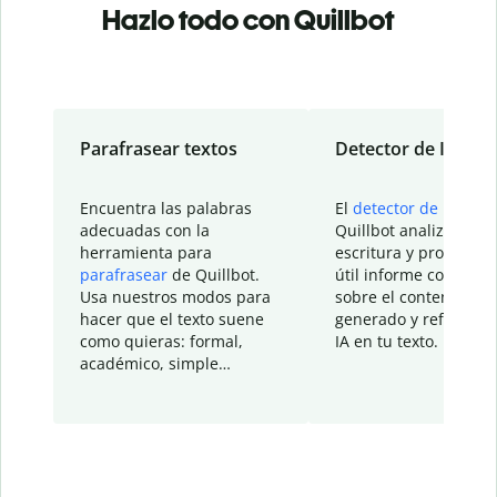
Hazlo todo con Quillbot
Parafrasear textos
Detector de IA
Encuentra las palabras
El
detector de IA
de
adecuadas con la
Quillbot analiza tu
herramienta para
escritura y proporcio
parafrasear
de Quillbot.
útil informe con detal
Usa nuestros modos para
sobre el contenido
hacer que el texto suene
generado y refinado p
como quieras: formal,
IA en tu texto.
académico, simple…