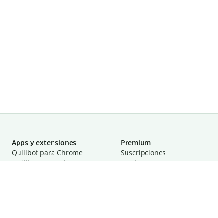
Apps y extensiones
Premium
Quillbot para Chrome
Suscripciones
Quillbot para Edge
Precios
Quillbot para Safari
Para equipos
Quillbot para Android
Afiliación
Quillbot para iOS
Solicita una demostración
Quillbot para Windows
Quillbot para macOS