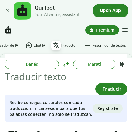
Quillbot
Open App
Your AI writing assistant
Premium
ador de IA
Chat IA
Traductor
Resumidor de textos
Danés
Maratí
Traducir
Recibe consejos culturales con cada
Regístrate
traducción. Inicia sesión para que tus
palabras conecten, no solo se traduzcan.