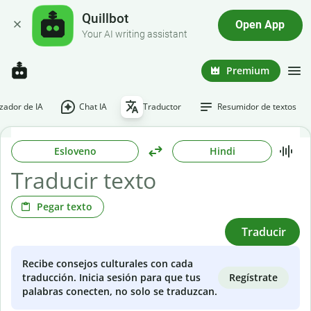
Quillbot
Open App
Your AI writing assistant
Premium
ador de IA
Chat IA
Traductor
Resumidor de textos
Esloveno
Hindi
Pegar texto
Traducir
Recibe consejos culturales con cada
Regístrate
traducción. Inicia sesión para que tus
palabras conecten, no solo se traduzcan.