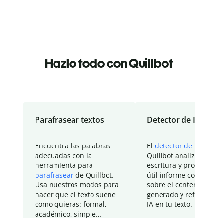
Hazlo todo con Quillbot
Parafrasear textos
Detector de IA
Encuentra las palabras
El
detector de IA
de
adecuadas con la
Quillbot analiza tu
herramienta para
escritura y proporcio
parafrasear
de Quillbot.
útil informe con detal
Usa nuestros modos para
sobre el contenido
hacer que el texto suene
generado y refinado p
como quieras: formal,
IA en tu texto.
académico, simple…