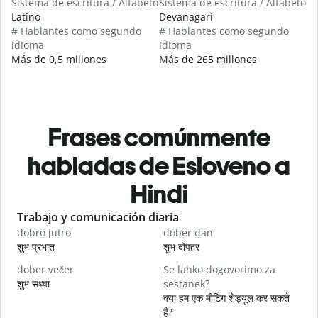
Sistema de escritura / Alfabeto
Sistema de escritura / Alfabeto
Latino
Devanagari
# Hablantes como segundo
# Hablantes como segundo
idioma
idioma
Más de 0,5 millones
Más de 265 millones
Frases comúnmente
habladas de Esloveno a
Hindi
Slide 1 of 6
Trabajo y comunicación diaria
S
dobro jutro
dober dan
Ž
शुभ प्रभात
शुभ दोपहर
ह
dober večer
Se lahko dogovorimo za
m
शुभ संध्या
sestanek?
म
क्या हम एक मीटिंग शेड्यूल कर सकते
D
हैं?