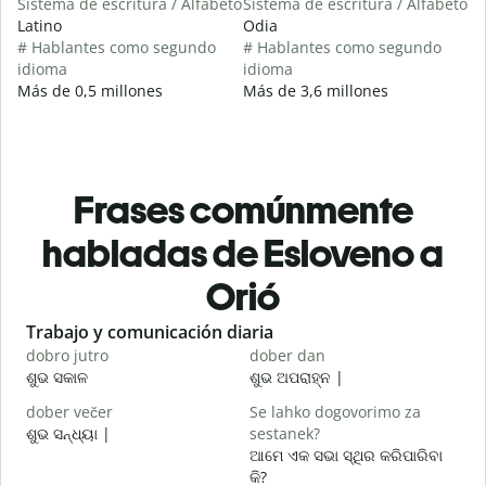
Sistema de escritura / Alfabeto
Sistema de escritura / Alfabeto
Latino
Odia
# Hablantes como segundo
# Hablantes como segundo
idioma
idioma
Más de 0,5 millones
Más de 3,6 millones
Frases comúnmente
habladas de Esloveno a
Orió
Slide 1 of 6
Trabajo y comunicación diaria
S
dobro jutro
dober dan
Ž
ଶୁଭ ସକାଳ
ଶୁଭ ଅପରାହ୍ନ |
ନ
dober večer
Se lahko dogovorimo za
m
ଶୁଭ ସନ୍ଧ୍ୟା |
sestanek?
ମ
ଆମେ ଏକ ସଭା ସ୍ଥିର କରିପାରିବା
D
କି?