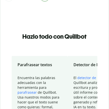
Hazlo todo con Quillbot
Parafrasear textos
Detector de IA
Encuentra las palabras
El
detector de IA
de
adecuadas con la
Quillbot analiza tu
herramienta para
escritura y proporcio
parafrasear
de Quillbot.
útil informe con detal
Usa nuestros modos para
sobre el contenido
hacer que el texto suene
generado y refinado p
como quieras: formal,
IA en tu texto.