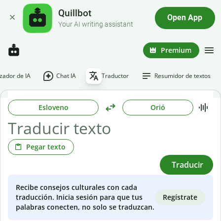
Quillbot
Open App
Your AI writing assistant
Premium
ador de IA
Chat IA
Traductor
Resumidor de textos
Esloveno
Orió
Pegar texto
Traducir
Recibe consejos culturales con cada
Regístrate
traducción. Inicia sesión para que tus
palabras conecten, no solo se traduzcan.