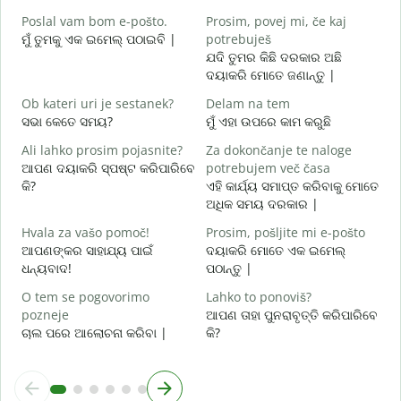
ଶ
Poslal vam bom e-pošto.
Prosim, povej mi, če kaj
V
ମୁଁ ତୁମକୁ ଏକ ଇମେଲ୍ ପଠାଇବି |
potrebuješ
ଯଦି ତୁମର କିଛି ଦରକାର ଅଛି
ଦୟାକରି ମୋତେ ଜଣାନ୍ତୁ |
d
ହ
Ob kateri uri je sestanek?
Delam na tem
ସଭା କେତେ ସମୟ?
ମୁଁ ଏହା ଉପରେ କାମ କରୁଛି
A
ବ
Ali lahko prosim pojasnite?
Za dokončanje te naloge
ଆପଣ ଦୟାକରି ସ୍ପଷ୍ଟ କରିପାରିବେ
potrebujem več časa
K
କି?
ଏହି କାର୍ଯ୍ୟ ସମାପ୍ତ କରିବାକୁ ମୋତେ
ନ
ଅଧିକ ସମୟ ଦରକାର |
Hvala za vašo pomoč!
Prosim, pošljite mi e-pošto
ଆପଣଙ୍କର ସାହାଯ୍ୟ ପାଇଁ
ଦୟାକରି ମୋତେ ଏକ ଇମେଲ୍
ଧନ୍ୟବାଦ!
ପଠାନ୍ତୁ |
O tem se pogovorimo
Lahko to ponoviš?
pozneje
ଆପଣ ତାହା ପୁନରାବୃତ୍ତି କରିପାରିବେ
ଚାଲ ପରେ ଆଲୋଚନା କରିବା |
କି?