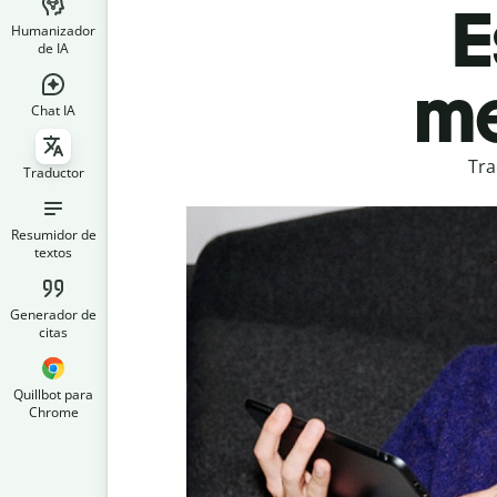
E
Humanizador
de IA
me
Chat IA
Tra
Traductor
Resumidor de
textos
Generador de
citas
Quillbot para
Chrome