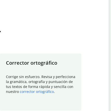
t
Corrector ortográfico
Resumid
Corrige sin esfuerzo. Revisa y perfecciona
Deja que el
la gramática, ortografía y puntuación de
Quillbot si
tus textos de forma rápida y sencilla con
investigació
nuestro
corrector ortográfico
.
electrónico
visión gener