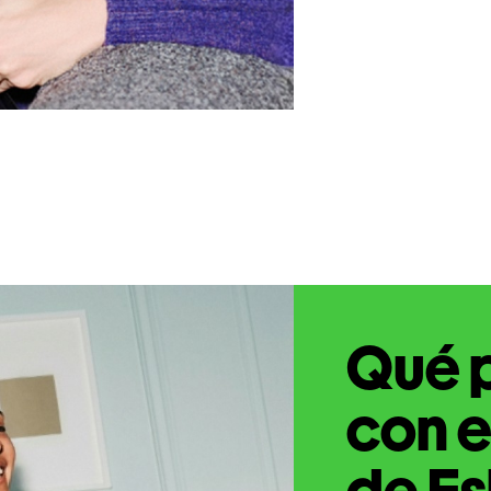
Qué 
con e
de Es