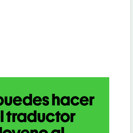
puedes hacer
l traductor
loveno al