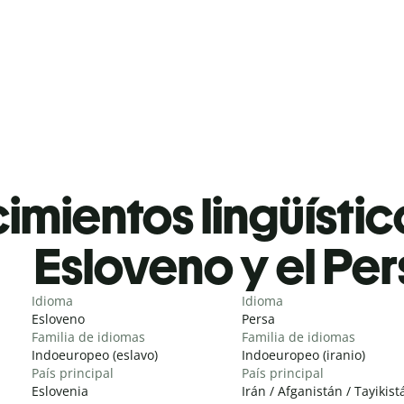
mientos lingüístic
Esloveno y el Pe
Idioma
Idioma
Esloveno
Persa
Familia de idiomas
Familia de idiomas
Indoeuropeo (eslavo)
Indoeuropeo (iranio)
País principal
País principal
Eslovenia
Irán / Afganistán / Tayikist