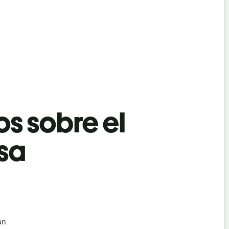
os sobre el
rsa
án