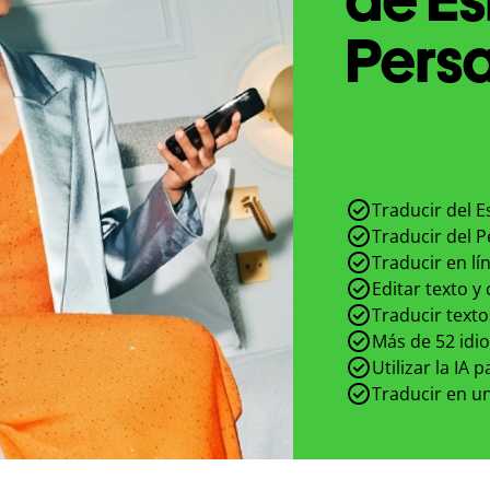
Persa
Traducir del E
Traducir del P
Traducir en lí
Editar texto y
Traducir texto
Más de 52 idi
Utilizar la IA 
Traducir en un