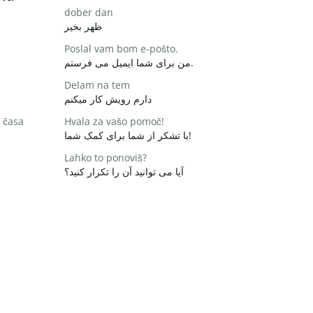
dober dan
ظهر بخیر
Poslal vam bom e-pošto.
من برای شما ایمیل می فرستم.
Delam na tem
دارم رویش کار میکنم
 časa
Hvala za vašo pomoč!
با تشکر از شما برای کمک شما!
Lahko to ponoviš?
آیا می توانید آن را تکرار کنید؟