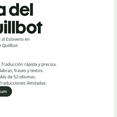
a del
illbot
 al Esloveno en
 Quillbot.
:
Traducción rápida y precisa.
labras, frases y textos.
Más de
52
idiomas.
Traducciones ilimitadas.
mium