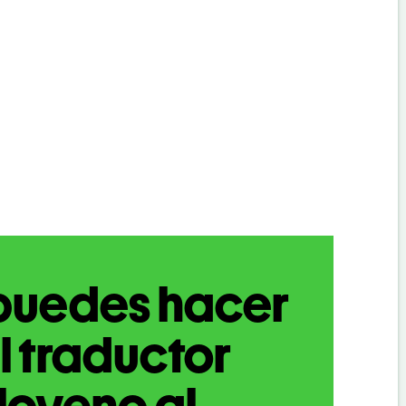
puedes hacer
l traductor
loveno al