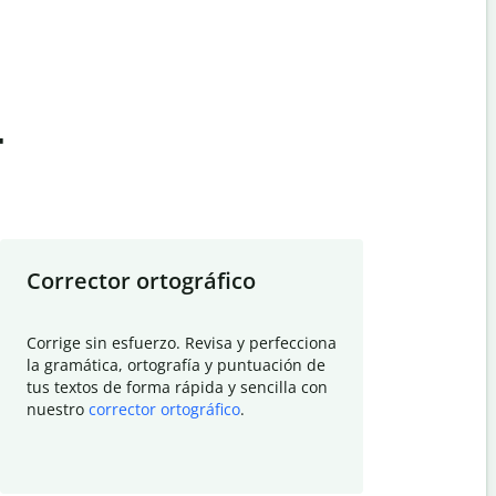
t
Corrector ortográfico
Resumid
Corrige sin esfuerzo. Revisa y perfecciona
Deja que el
la gramática, ortografía y puntuación de
Quillbot si
tus textos de forma rápida y sencilla con
investigació
nuestro
corrector ortográfico
.
electrónico
visión gener