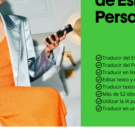
Persa
Traducir del E
Traducir del P
Traducir en lí
Editar texto y
Traducir texto
Más de 52 idi
Utilizar la IA 
Traducir en un