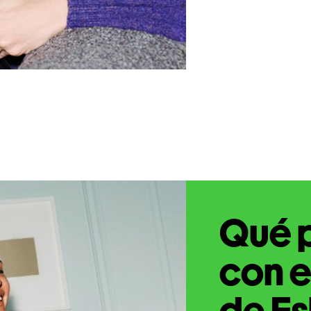
Qué 
con e
de Es