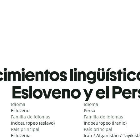
mientos lingüístic
Esloveno y el Pe
Idioma
Idioma
Esloveno
Persa
Familia de idiomas
Familia de idiomas
Indoeuropeo (eslavo)
Indoeuropeo (iranio)
País principal
País principal
Eslovenia
Irán / Afganistán / Tayikist