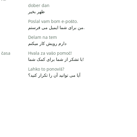
dober dan
ظهر بخیر
Poslal vam bom e-pošto.
من برای شما ایمیل می فرستم.
Delam na tem
دارم رویش کار میکنم
 časa
Hvala za vašo pomoč!
با تشکر از شما برای کمک شما!
Lahko to ponoviš?
آیا می توانید آن را تکرار کنید؟