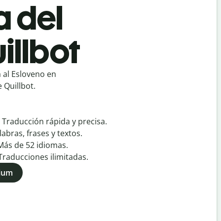
a del
illbot
 al Esloveno en
 Quillbot.
:
Traducción rápida y precisa.
labras, frases y textos.
Más de
52
idiomas.
Traducciones ilimitadas.
mium