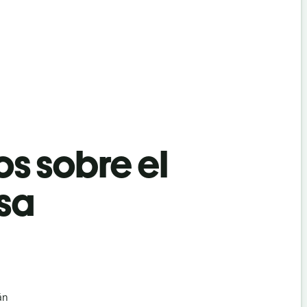
os sobre el
rsa
án