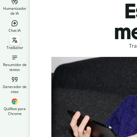
E
Humanizador
de IA
me
Chat IA
Tra
Traductor
Resumidor de
textos
Generador de
citas
Quillbot para
Chrome