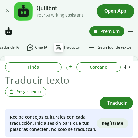
Quillbot
Open App
Your AI writing assistant
Premium
ador de IA
Chat IA
Traductor
Resumidor de textos
Finés
Coreano
Pegar texto
Traducir
Recibe consejos culturales con cada
Regístrate
traducción. Inicia sesión para que tus
palabras conecten, no solo se traduzcan.