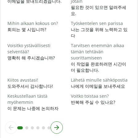
이메일을 보내드리겠습니다.
jotain
필요한 것이 있으면 알려주세
T
요.
Mihin aikaan kokous on?
Työskentelen sen parissa
K
회의는 몇 시입니까?
나는 그것을 위해 노력하고 있
다
H
Voisitko ystävällisesti
Tarvitsen enemmän aikaa
selventää?
tämän tehtävän
명확히 해 주시겠습니까?
suorittamiseen
M
이 작업을 완료하려면 시간이
더 필요합니다.
Kiitos avustasi!
Lähetä minulle sähköpostia
도와주셔서 감사합니다!
나에게 이메일을 보내주세요
Keskustellaan tästä
Voitko toistaa sen?
myöhemmin
반복해 주실 수 있나요?
이 문제는 나중에 논의하자