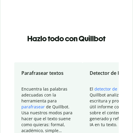
Hazlo todo con Quillbot
Parafrasear textos
Detector de IA
Encuentra las palabras
El
detector de IA
de
adecuadas con la
Quillbot analiza tu
herramienta para
escritura y proporcio
parafrasear
de Quillbot.
útil informe con detal
Usa nuestros modos para
sobre el contenido
hacer que el texto suene
generado y refinado p
como quieras: formal,
IA en tu texto.
académico, simple…