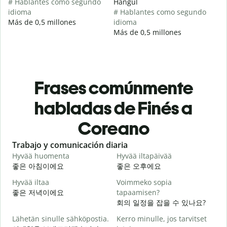
# Hablantes como segundo
Hangul
idioma
# Hablantes como segundo
Más de 0,5 millones
idioma
Más de 0,5 millones
Frases comúnmente
habladas de Finés a
Coreano
Slide 1 of 6
Trabajo y comunicación diaria
S
Hyvää huomenta
Hyvää iltapäivää
H
좋은 아침이에요
좋은 오후에요
Hyvää iltaa
Voimmeko sopia
N
좋은 저녁이에요
tapaamisen?
회의 일정을 잡을 수 있나요?
H
Lähetän sinulle sähköpostia.
Kerro minulle, jos tarvitset
i