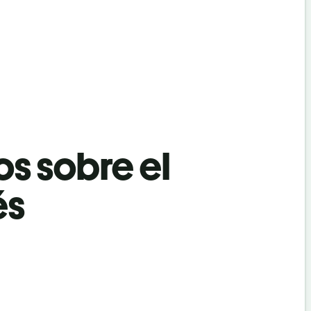
os sobre el
és