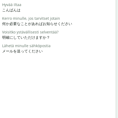
Hyvää iltaa
Hei / Hei
こんばんは
こんにちは 
Kerro minulle, jos tarvitset jotain
Miten voit
何か必要なことがあればお知らせください
元気ですか
Voisitko ystävällisesti selventää?
Tervetuloa
明確にしていただけますか？
どういたし
Lähetä minulle sähköpostia
Anteeksi /
メールを送ってください
すみません
Missä on lä
最寄りのホ