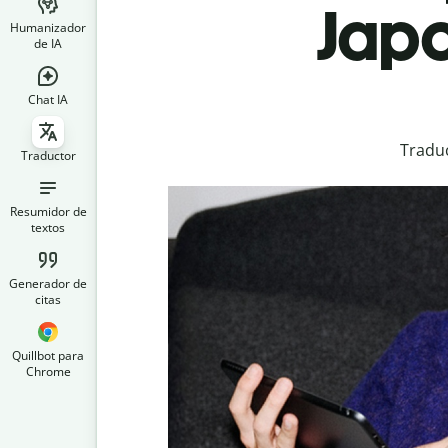
Japo
Humanizador
de IA
Chat IA
Traduc
Traductor
Resumidor de
textos
Generador de
citas
Quillbot para
Chrome