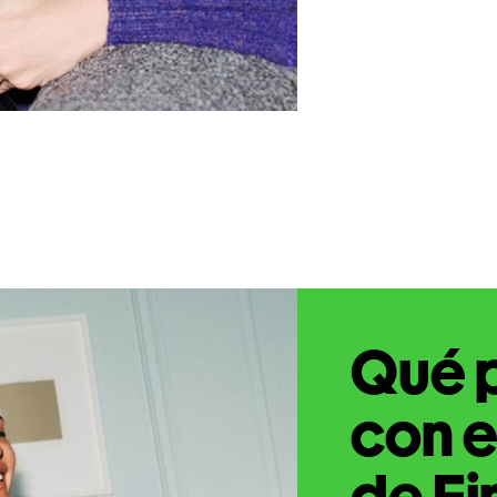
Qué 
con e
de Fi