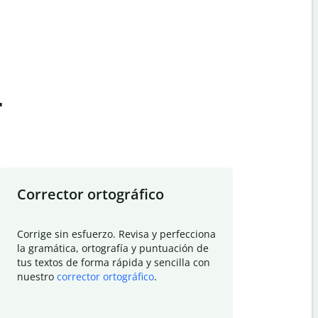
t
Corrector ortográfico
Resumid
Corrige sin esfuerzo. Revisa y perfecciona
Deja que el
la gramática, ortografía y puntuación de
Quillbot si
tus textos de forma rápida y sencilla con
investigació
nuestro
corrector ortográfico
.
electrónico
visión gener