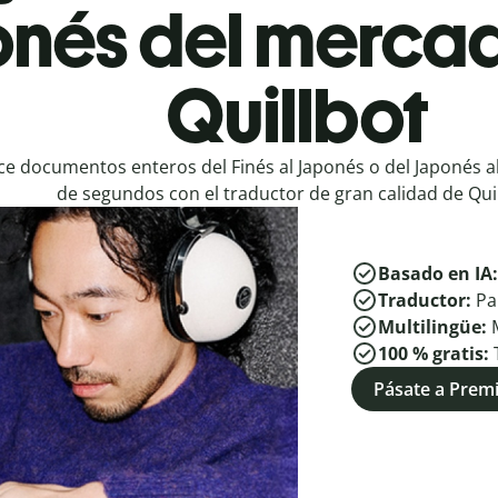
nés del mercad
Quillbot
e documentos enteros del Finés al Japonés o del Japonés al
de segundos con el traductor de gran calidad de Quil
Basado en IA
Traductor:
Pa
Multilingüe:
100 % gratis:
Pásate a Pre