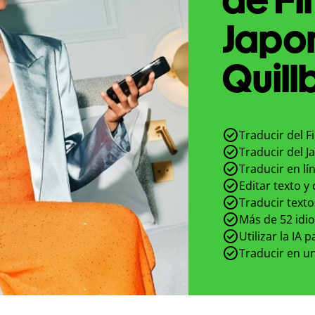
Japo
Quill
Traducir del F
Traducir del J
Traducir en lí
Editar texto y
Traducir texto
Más de 52 idi
Utilizar la IA 
Traducir en un