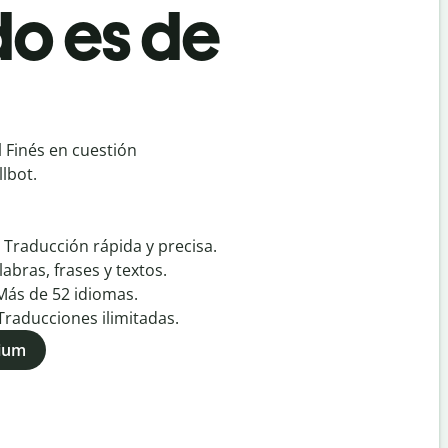
o es de
 Finés en cuestión
lbot.
:
Traducción rápida y precisa.
labras, frases y textos.
Más de
52
idiomas.
Traducciones ilimitadas.
mium