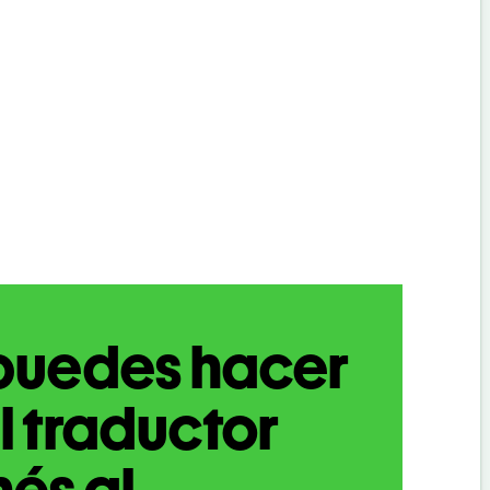
puedes hacer
l traductor
nés al