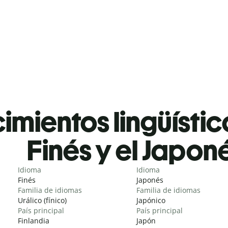
mientos lingüístic
Finés y el Japon
Idioma
Idioma
Finés
Japonés
Familia de idiomas
Familia de idiomas
Urálico (fínico)
Japónico
País principal
País principal
Finlandia
Japón