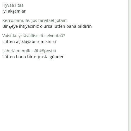
Hyvää iltaa
Hei / Hei
İyi akşamlar
Merhaba /
Kerro minulle, jos tarvitset jotain
Miten voit
Bir şeye ihtiyacınız olursa lütfen bana bildirin
Nasılsın?
Voisitko ystävällisesti selventää?
Tervetuloa
Lütfen açıklayabilir misiniz?
Rica eder
Lähetä minulle sähköpostia
Anteeksi /
Lütfen bana bir e-posta gönder
Afedersin
Missä on lä
En yakın o