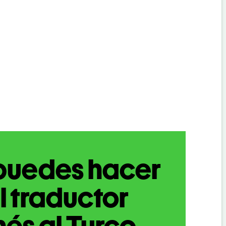
puedes hacer
l traductor
nés al Turco