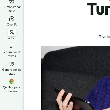
Tu
Humanizador
de IA
Chat IA
Tradu
Traductor
Resumidor de
textos
Generador de
citas
Quillbot para
Chrome