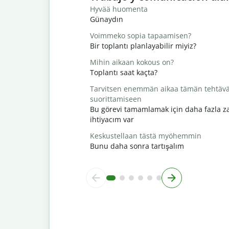
Hyvää huomenta
Günaydın
Voimmeko sopia tapaamisen?
Bir toplantı planlayabilir miyiz?
Mihin aikaan kokous on?
Toplantı saat kaçta?
Tarvitsen enemmän aikaa tämän tehtäv
suorittamiseen
Bu görevi tamamlamak için daha fazla 
ihtiyacım var
Keskustellaan tästä myöhemmin
Bunu daha sonra tartışalım