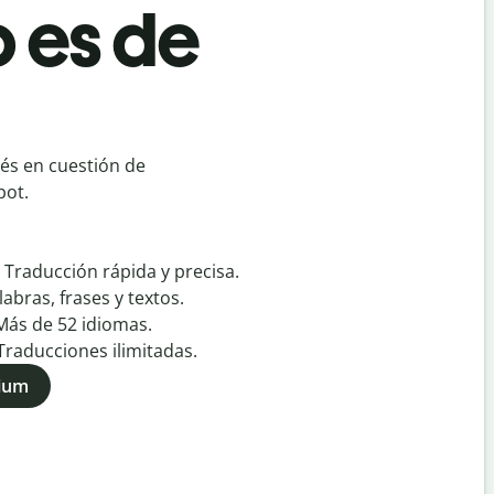
 es de
nés en cuestión de
bot.
:
Traducción rápida y precisa.
labras, frases y textos.
Más de
52
idiomas.
Traducciones ilimitadas.
mium