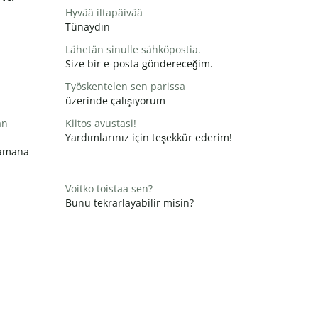
Hyvää iltapäivää
Tünaydın
Lähetän sinulle sähköpostia.
Size bir e-posta göndereceğim.
Työskentelen sen parissa
üzerinde çalışıyorum
än
Kiitos avustasi!
Yardımlarınız için teşekkür ederim!
zamana
Voitko toistaa sen?
Bunu tekrarlayabilir misin?