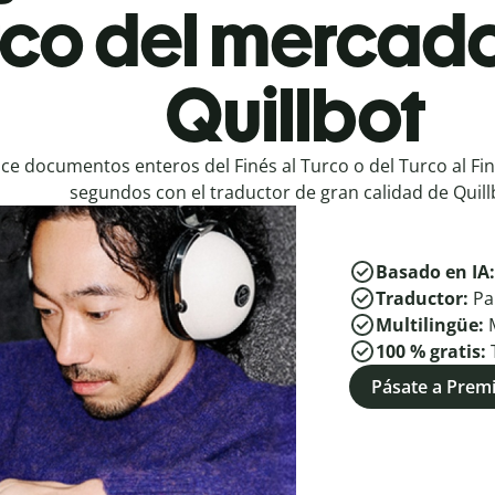
rco del mercado
Quillbot
ce documentos enteros del Finés al Turco o del Turco al Fi
segundos con el traductor de gran calidad de Quill
Basado en IA
Traductor:
Pa
Multilingüe:
100 % gratis:
Pásate a Pre