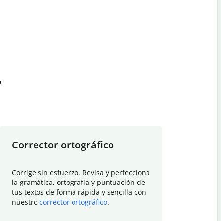
t
Corrector ortográfico
Resumid
Corrige sin esfuerzo. Revisa y perfecciona
Deja que el
la gramática, ortografía y puntuación de
Quillbot si
tus textos de forma rápida y sencilla con
investigació
nuestro
corrector ortográfico
.
electrónico
visión gener