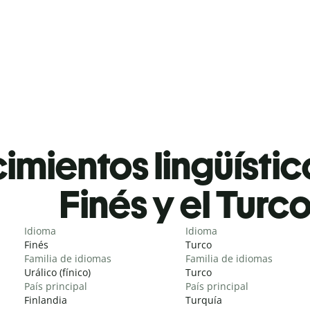
mientos lingüístic
Finés y el Turc
Idioma
Idioma
Finés
Turco
Familia de idiomas
Familia de idiomas
Urálico (fínico)
Turco
País principal
País principal
Finlandia
Turquía