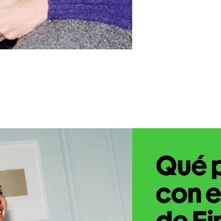
Qué 
con e
de Fi