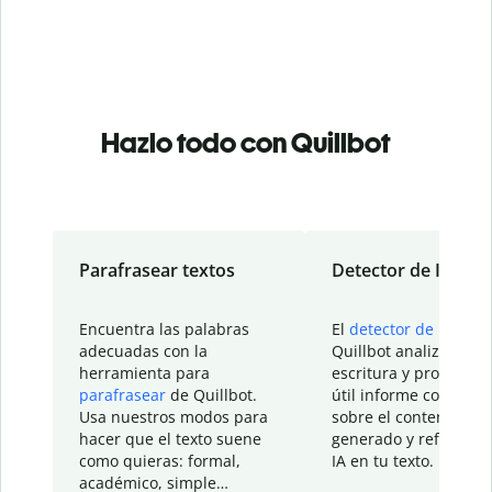
Hazlo todo con Quillbot
Parafrasear textos
Detector de IA
Encuentra las palabras
El
detector de IA
de
adecuadas con la
Quillbot analiza tu
herramienta para
escritura y proporcio
parafrasear
de Quillbot.
útil informe con detal
Usa nuestros modos para
sobre el contenido
hacer que el texto suene
generado y refinado p
como quieras: formal,
IA en tu texto.
académico, simple…