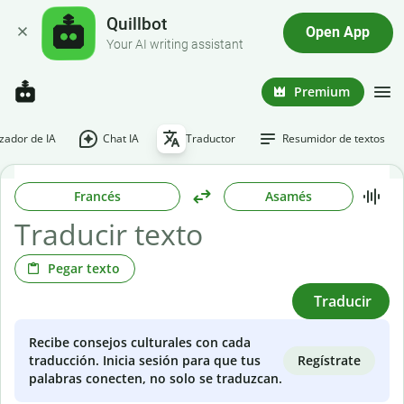
Quillbot
Open App
Your AI writing assistant
Premium
ador de IA
Chat IA
Traductor
Resumidor de textos
Francés
Asamés
Pegar texto
Traducir
Recibe consejos culturales con cada
Regístrate
traducción. Inicia sesión para que tus
palabras conecten, no solo se traduzcan.