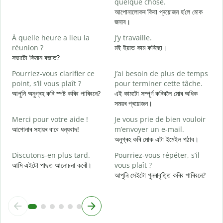
quelque chose.
V
আপোনালোকৰ কিবা প্ৰয়োজন হ’লে মোক
আ
জনাব।
O
À quelle heure a lieu la
J’y travaille.
হ
réunion ?
মই ইয়াত কাম কৰিছো।
সভাটো কিমান বজাত?
A
ব
Pourriez-vous clarifier ce
J’ai besoin de plus de temps
point, s’il vous plaît ?
pour terminer cette tâche.
O
আপুনি অনুগ্ৰহ কৰি স্পষ্ট কৰিব পাৰিবনে?
এই কামটো সম্পূৰ্ণ কৰিবলৈ মোৰ অধিক
?
সময়ৰ প্ৰয়োজন।
ও
Merci pour votre aide !
Je vous prie de bien vouloir
আপোনাৰ সহায়ৰ বাবে ধন্যবাদ!
m’envoyer un e-mail.
অনুগ্ৰহ কৰি মোক এটা ইমেইল পঠাব।
Discutons-en plus tard.
Pourriez-vous répéter, s’il
আমি এইটো পাছত আলোচনা কৰোঁ।
vous plaît ?
আপুনি সেইটো পুনৰাবৃত্তি কৰিব পাৰিবনে?