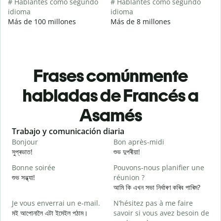
# Hablantes como segundo
# Hablantes como segundo
idioma
idioma
Más de 100 millones
Más de 8 millones
Frases comúnmente
habladas de Francés a
Asamés
Slide 1 of 6
Trabajo y comunicación diaria
S
Bonjour
Bon après-midi
B
সুপ্ৰভাত!
শুভ দুপৰীয়া!
ন
Bonne soirée
Pouvons-nous planifier une
শুভ সন্ধ্যা!
réunion ?
J
আমি কি এখন সভা নিৰ্ধাৰণ কৰিব পাৰিম?
ম
Je vous enverrai un e-mail.
N’hésitez pas à me faire
B
মই আপোনালৈ এটা ইমেইল পঠাম।
savoir si vous avez besoin de
স