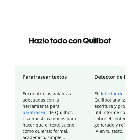
Hazlo todo con Quillbot
Parafrasear textos
Detector de IA
Encuentra las palabras
El
detector de IA
de
adecuadas con la
Quillbot analiza tu
herramienta para
escritura y proporcio
parafrasear
de Quillbot.
útil informe con detal
Usa nuestros modos para
sobre el contenido
hacer que el texto suene
generado y refinado p
como quieras: formal,
IA en tu texto.
académico, simple…