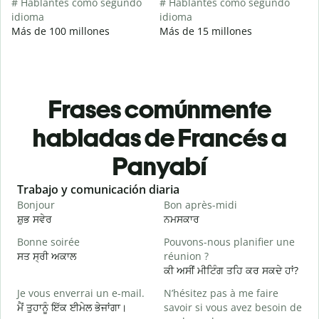
# Hablantes como segundo
# Hablantes como segundo
idioma
idioma
Más de 100 millones
Más de 15 millones
Frases comúnmente
habladas de Francés a
Panyabí
Slide 1 of 6
Trabajo y comunicación diaria
S
Bonjour
Bon après-midi
B
ਸ਼ੁਭ ਸਵੇਰ
ਨਮਸਕਾਰ
ਹ
Bonne soirée
Pouvons-nous planifier une
ਸਤ ਸ੍ਰੀ ਅਕਾਲ
réunion ?
J
ਕੀ ਅਸੀਂ ਮੀਟਿੰਗ ਤਹਿ ਕਰ ਸਕਦੇ ਹਾਂ?
ਮ
Je vous enverrai un e-mail.
N’hésitez pas à me faire
B
ਮੈਂ ਤੁਹਾਨੂੰ ਇੱਕ ਈਮੇਲ ਭੇਜਾਂਗਾ।
savoir si vous avez besoin de
ਸ