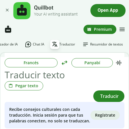
Quillbot
Open App
Your AI writing assistant
Premium
ador de IA
Chat IA
Traductor
Resumidor de textos
Francés
Panyabí
Pegar texto
Traducir
Recibe consejos culturales con cada
Regístrate
traducción. Inicia sesión para que tus
palabras conecten, no solo se traduzcan.