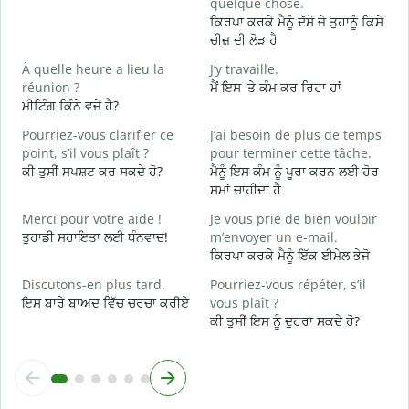
quelque chose.
V
ਕਿਰਪਾ ਕਰਕੇ ਮੈਨੂੰ ਦੱਸੋ ਜੇ ਤੁਹਾਨੂੰ ਕਿਸੇ
ਤ
ਚੀਜ਼ ਦੀ ਲੋੜ ਹੈ
O
À quelle heure a lieu la
J’y travaille.
ਹ
réunion ?
ਮੈਂ ਇਸ 'ਤੇ ਕੰਮ ਕਰ ਰਿਹਾ ਹਾਂ
ਮੀਟਿੰਗ ਕਿੰਨੇ ਵਜੇ ਹੈ?
A
ਅ
Pourriez-vous clarifier ce
J’ai besoin de plus de temps
point, s’il vous plaît ?
pour terminer cette tâche.
O
ਕੀ ਤੁਸੀਂ ਸਪਸ਼ਟ ਕਰ ਸਕਦੇ ਹੋ?
ਮੈਨੂੰ ਇਸ ਕੰਮ ਨੂੰ ਪੂਰਾ ਕਰਨ ਲਈ ਹੋਰ
?
ਸਮਾਂ ਚਾਹੀਦਾ ਹੈ
ਨ
Merci pour votre aide !
Je vous prie de bien vouloir
ਤੁਹਾਡੀ ਸਹਾਇਤਾ ਲਈ ਧੰਨਵਾਦ!
m’envoyer un e-mail.
ਕਿਰਪਾ ਕਰਕੇ ਮੈਨੂੰ ਇੱਕ ਈਮੇਲ ਭੇਜੋ
Discutons-en plus tard.
Pourriez-vous répéter, s’il
ਇਸ ਬਾਰੇ ਬਾਅਦ ਵਿੱਚ ਚਰਚਾ ਕਰੀਏ
vous plaît ?
ਕੀ ਤੁਸੀਂ ਇਸ ਨੂੰ ਦੁਹਰਾ ਸਕਦੇ ਹੋ?