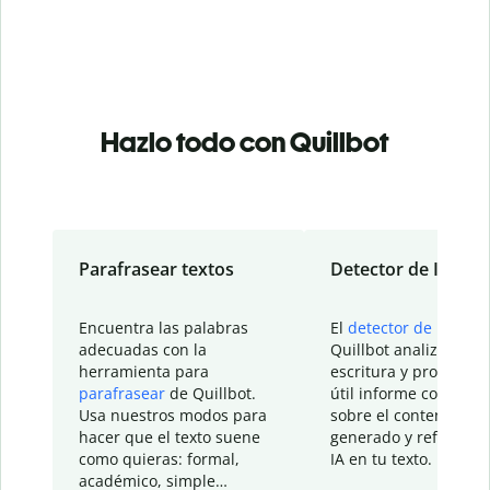
Hazlo todo con Quillbot
Parafrasear textos
Detector de IA
Encuentra las palabras
El
detector de IA
de
adecuadas con la
Quillbot analiza tu
herramienta para
escritura y proporcio
parafrasear
de Quillbot.
útil informe con detal
Usa nuestros modos para
sobre el contenido
hacer que el texto suene
generado y refinado p
como quieras: formal,
IA en tu texto.
académico, simple…