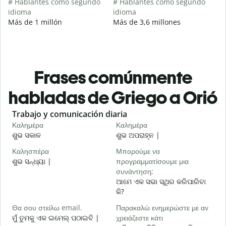
# Hablantes como segundo
# Hablantes como segundo
idioma
idioma
Más de 1 millón
Más de 3,6 millones
Frases comúnmente
habladas de Griego a Orió
Slide 1 of 6
Trabajo y comunicación diaria
S
Καλημέρα
Καλημέρα
Γ
ଶୁଭ ସକାଳ
ଶୁଭ ଅପରାହ୍ନ |
ନ
Καλησπέρα
Μπορούμε να
Τ
ଶୁଭ ସନ୍ଧ୍ୟା |
προγραμματίσουμε μια
ମ
συνάντηση;
Κ
ଆମେ ଏକ ସଭା ସ୍ଥିର କରିପାରିବା
ଶ
କି?
Κ
Θα σου στείλω email.
Παρακαλώ ενημερώστε με αν
ମୁଁ ତୁମକୁ ଏକ ଇମେଲ୍ ପଠାଇବି |
χρειάζεστε κάτι