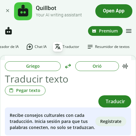
Quillbot
Open App
Your AI writing assistant
Premium
ador de IA
Chat IA
Traductor
Resumidor de textos
Griego
Orió
Pegar texto
Traducir
Recibe consejos culturales con cada
Regístrate
traducción. Inicia sesión para que tus
palabras conecten, no solo se traduzcan.