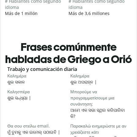
# Hablantes como segundo
# Hablantes como segundo
idioma
idioma
Más de 1 millón
Más de 3,6 millones
Frases comúnmente
habladas de Griego a Orió
Slide 1 of 6
Trabajo y comunicación diaria
S
Καλημέρα
Καλημέρα
Γ
ଶୁଭ ସକାଳ
ଶୁଭ ଅପରାହ୍ନ |
ନ
Καλησπέρα
Μπορούμε να
Τ
ଶୁଭ ସନ୍ଧ୍ୟା |
προγραμματίσουμε μια
ମ
συνάντηση;
Κ
ଆମେ ଏକ ସଭା ସ୍ଥିର କରିପାରିବା
ଶ
କି?
Κ
Θα σου στείλω email.
Παρακαλώ ενημερώστε με αν
ମୁଁ ତୁମକୁ ଏକ ଇମେଲ୍ ପଠାଇବି |
χρειάζεστε κάτι