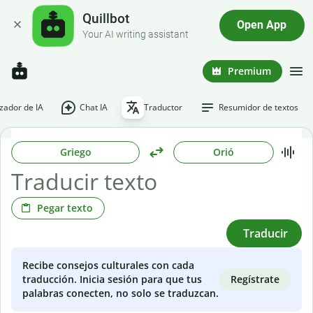
Quillbot
Open App
Your AI writing assistant
Premium
ador de IA
Chat IA
Traductor
Resumidor de textos
Griego
Orió
Pegar texto
Traducir
Recibe consejos culturales con cada
Regístrate
traducción. Inicia sesión para que tus
palabras conecten, no solo se traduzcan.