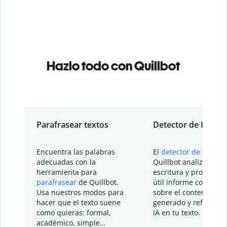
Hazlo todo con Quillbot
Parafrasear textos
Detector de IA
Encuentra las palabras
El
detector de IA
de
adecuadas con la
Quillbot analiza tu
herramienta para
escritura y proporcio
parafrasear
de Quillbot.
útil informe con detal
Usa nuestros modos para
sobre el contenido
hacer que el texto suene
generado y refinado p
como quieras: formal,
IA en tu texto.
académico, simple…