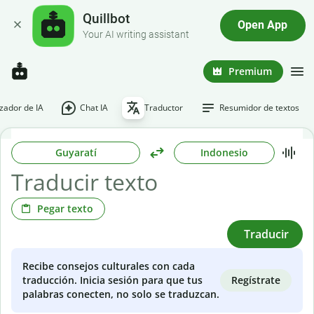
Quillbot
Open App
Your AI writing assistant
Premium
ador de IA
Chat IA
Traductor
Resumidor de textos
Guyaratí
Indonesio
Pegar texto
Traducir
Recibe consejos culturales con cada
Regístrate
traducción. Inicia sesión para que tus
palabras conecten, no solo se traduzcan.