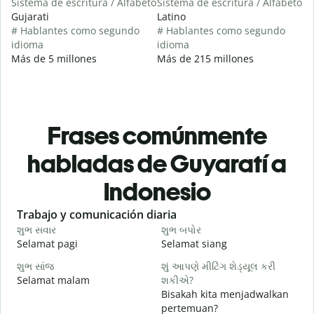
Sistema de escritura / Alfabeto
Sistema de escritura / Alfabeto
Gujarati
Latino
# Hablantes como segundo
# Hablantes como segundo
idioma
idioma
Más de 5 millones
Más de 215 millones
Frases comúnmente
habladas de Guyaratí a
Indonesio
Slide 1 of 6
Trabajo y comunicación diaria
S
શુભ સવાર
શુભ બપોર
હ
Selamat pagi
Selamat siang
H
શુભ સાંજ
શું આપણે મીટિંગ શેડ્યૂલ કરી
મ
Selamat malam
શકીએ?
N
Bisakah kita menjadwalkan
શ
pertemuan?