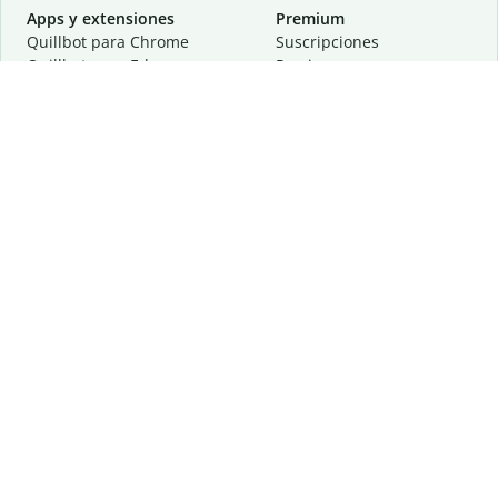
Apps y extensiones
Premium
Quillbot para Chrome
Suscripciones
Quillbot para Edge
Precios
Quillbot para Safari
Para equipos
Quillbot para Android
Afiliación
Quillbot para iOS
Solicita una demostración
Quillbot para Windows
Quillbot para macOS
Quillbot para Word
Herramientas
Empresa
Recursos de escritura
Acerca de
Corrección lingüística
Privacidad
Citas y originalidad
Empleos
Herramientas de IA
Centro de ayuda
Herramientas PDF
Contáctanos
Herramientas para
Recursos
imágenes
Otras herramientas
Herramientas de conversión
Conócenos