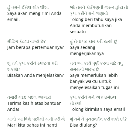
S
હું તમને ઈમેલ મોકલીશ.
જો તમને કંઈપણની જરૂર હોય તો
Saya akan mengirimi Anda
કૃપા કરીને મને જણાવો
ત
email.
Tolong beri tahu saya jika
T
Anda membutuhkan
sesuatu
હ
Y
મીટિંગ કેટલા વાગ્યે છે?
હું તેના પર કામ કરી રહ્યો છું
Jam berapa pertemuannya?
Saya sedang
ગ
mengerjakannya
S
શું તમે કૃપા કરીને સ્પષ્ટતા કરી
મને આ કાર્ય પૂર્ણ કરવા માટે વધુ
શકશો?
સમયની જરૂર છે
સ
Bisakah Anda menjelaskan?
Saya memerlukan lebih
D
banyak waktu untuk
menyelesaikan tugas ini
તમારી મદદ બદલ આભાર!
કૃપા કરીને મને એક ઇમેઇલ
Terima kasih atas bantuan
મોકલો
Anda!
Tolong kirimkan saya email
ચાલો આ વિશે પછીથી ચર્ચા કરીએ
શું તમે તે પુનરાવર્તન કરી શકો છો?
Mari kita bahas ini nanti
Bisa diulang?