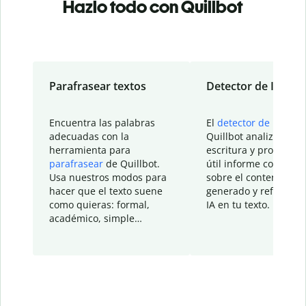
Hazlo todo con Quillbot
Parafrasear textos
Detector de IA
Encuentra las palabras
El
detector de IA
de
adecuadas con la
Quillbot analiza tu
herramienta para
escritura y proporcio
parafrasear
de Quillbot.
útil informe con detal
Usa nuestros modos para
sobre el contenido
hacer que el texto suene
generado y refinado p
como quieras: formal,
IA en tu texto.
académico, simple…