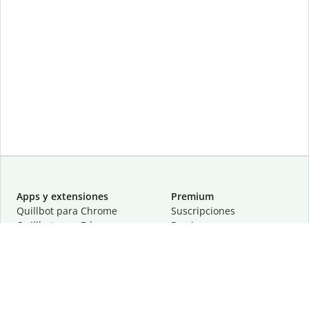
Apps y extensiones
Premium
Quillbot para Chrome
Suscripciones
Quillbot para Edge
Precios
Quillbot para Safari
Para equipos
Quillbot para Android
Afiliación
Quillbot para iOS
Solicita una demostración
Quillbot para Windows
Quillbot para macOS