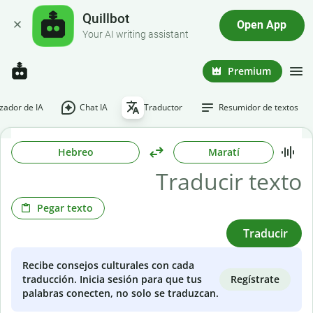
Quillbot
Open App
Your AI writing assistant
Premium
ador de IA
Chat IA
Traductor
Resumidor de textos
Hebreo
Maratí
Pegar texto
Traducir
Recibe consejos culturales con cada
Regístrate
traducción. Inicia sesión para que tus
palabras conecten, no solo se traduzcan.