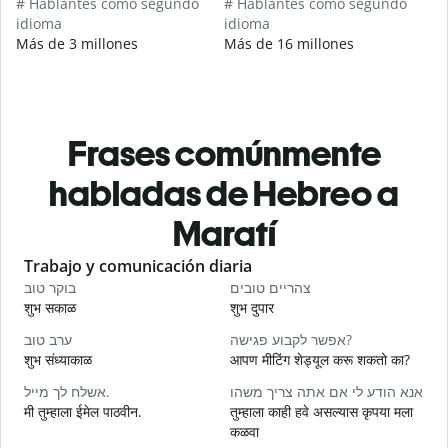
# Hablantes como segundo
# Hablantes como segundo
idioma
idioma
Más de 3 millones
Más de 16 millones
Frases comúnmente
habladas de Hebreo a
Maratí
Slide 1 of 6
Trabajo y comunicación diaria
S
י
צהריים טובים
בוקר טוב
शुभ सकाळ
शुभ दुपार
न
א
אפשר לקבוע פגישה?
ערב טוב
शुभ संध्याकाळ
आपण मीटिंग शेड्यूल करू शकतो का?
म
ב
אנא הודע לי אם אתה צריך משהו
אשלח לך מייל.
मी तुम्हाला ईमेल पाठवीन.
तुम्हाला काही हवे असल्यास कृपया मला
श
कळवा
ן