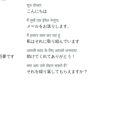
शुभ दोपहर
こんにちは
मैं तुम्हें एक ईमेल भेजूंगा.
メールをお送りします。
मैं इसपर काम कर रहा हूं
私はそれに取り組んでいます
आपकी मदद के लिए आपको धन्यवाद!
必要です
助けてくれてありがとう！
क्या आप उसे दोहरा सकते हैं?
それを繰り返してもらえますか？