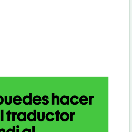
puedes hacer
l traductor
ndi al