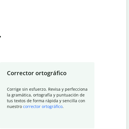
t
Corrector ortográfico
Resumid
Corrige sin esfuerzo. Revisa y perfecciona
Deja que el
la gramática, ortografía y puntuación de
Quillbot si
tus textos de forma rápida y sencilla con
investigació
nuestro
corrector ortográfico
.
electrónico
visión gener