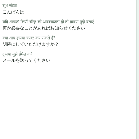
शुभ संध्या
हैलो हाय
こんばんは
こんにちは 
यदि आपको किसी चीज़ की आवश्यकता हो तो कृपया मुझे बताएं
आप कैसे हैं?
何か必要なことがあればお知らせください
元気ですか
क्या आप कृपया स्पष्ट कर सकते हैं?
आपका स्वागत 
明確にしていただけますか？
どういたし
कृपया मुझे ईमेल करें
क्षमा करें / क्षमा
メールを送ってください
すみません
निकटतम होटल 
最寄りのホ