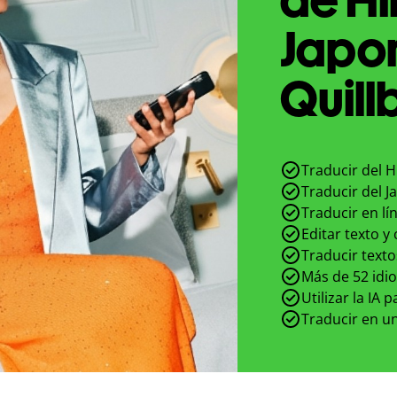
Japo
Quill
Traducir del H
Traducir del J
Traducir en lí
Editar texto y
Traducir texto
Más de 52 idi
Utilizar la IA 
Traducir en un