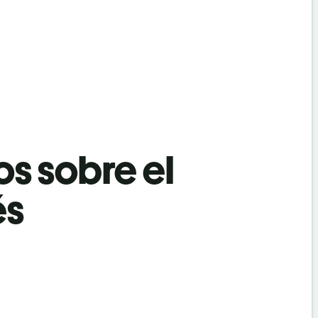
os sobre el
és