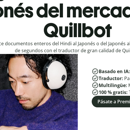
nés del mercad
Quillbot
e documentos enteros del Hindi al Japonés o del Japonés al
de segundos con el traductor de gran calidad de Quil
Basado en IA
Traductor:
Pa
Multilingüe:
100 % gratis:
Pásate a Pre