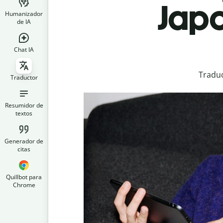
Japo
Humanizador
de IA
Chat IA
Traduc
Traductor
Resumidor de
textos
Generador de
citas
Quillbot para
Chrome