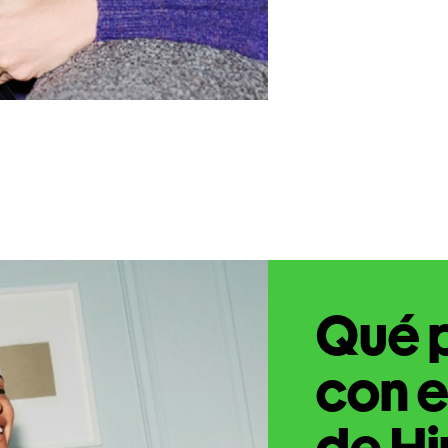
Qué 
con e
de Hi