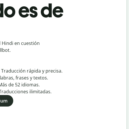
o es de
 Hindi en cuestión
lbot.
:
Traducción rápida y precisa.
labras, frases y textos.
Más de
52
idiomas.
Traducciones ilimitadas.
mium