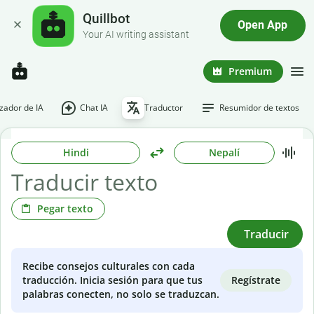
Quillbot
Open App
Your AI writing assistant
Premium
ador de IA
Chat IA
Traductor
Resumidor de textos
Hindi
Nepalí
Pegar texto
Traducir
Recibe consejos culturales con cada
Regístrate
traducción. Inicia sesión para que tus
palabras conecten, no solo se traduzcan.