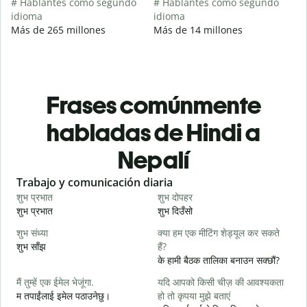
# Hablantes como segundo
# Hablantes como segundo
idioma
idioma
Más de 265 millones
Más de 14 millones
Frases comúnmente
habladas de Hindi a
Nepalí
Slide 1 of 6
Trabajo y comunicación diaria
S
शुभ प्रभात
शुभ दोपहर
ह
शुभ प्रभात
शुभ दिउँसो
न
शुभ संध्या
क्या हम एक मीटिंग शेड्यूल कर सकते
म
शुभ साँझ
हैं?
म
के हामी बैठक तालिका बनाउन सक्छौं?
स
मैं तुम्हें एक ईमेल भेजूंगा.
यदि आपको किसी चीज़ की आवश्यकता
श
म तपाईंलाई इमेल पठाउनेछु।
हो तो कृपया मुझे बताएं
आ