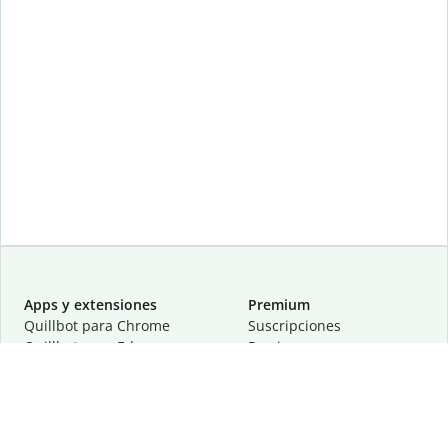
Apps y extensiones
Premium
Quillbot para Chrome
Suscripciones
Quillbot para Edge
Precios
Quillbot para Safari
Para equipos
Quillbot para Android
Afiliación
Quillbot para iOS
Solicita una demostración
Quillbot para Windows