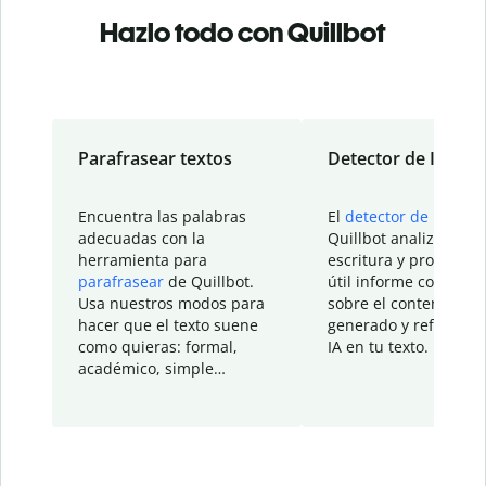
Hazlo todo con Quillbot
Parafrasear textos
Detector de IA
Encuentra las palabras
El
detector de IA
de
adecuadas con la
Quillbot analiza tu
herramienta para
escritura y proporcio
parafrasear
de Quillbot.
útil informe con detal
Usa nuestros modos para
sobre el contenido
hacer que el texto suene
generado y refinado p
como quieras: formal,
IA en tu texto.
académico, simple…