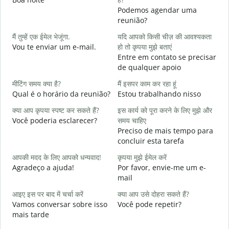
Podemos agendar uma
स
reunião?
B
मैं तुम्हें एक ईमेल भेजूंगा.
यदि आपको किसी चीज़ की आवश्यकता
आ
Vou te enviar um e-mail.
हो तो कृपया मुझे बताएं
D
Entre em contato se precisar
de qualquer apoio
हा
S
मीटिंग समय क्या है?
मैं इसपर काम कर रहा हूं
Qual é o horário da reunião?
Estou trabalhando nisso
अ
A
क्या आप कृपया स्पष्ट कर सकते हैं?
इस कार्य को पूरा करने के लिए मुझे और
Você poderia esclarecer?
समय चाहिए
न
Preciso de mais tempo para
O
concluir esta tarefa
p
आपकी मदद के लिए आपको धन्यवाद!
कृपया मुझे ईमेल करें
Agradeço a ajuda!
Por favor, envie-me um e-
mail
आइए इस पर बाद में चर्चा करें
क्या आप उसे दोहरा सकते हैं?
Vamos conversar sobre isso
Você pode repetir?
mais tarde