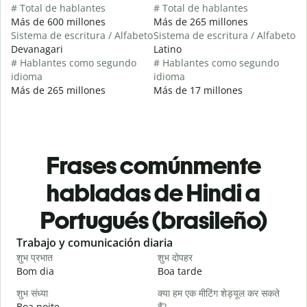
# Total de hablantes
# Total de hablantes
Más de 600 millones
Más de 265 millones
Sistema de escritura / Alfabeto
Sistema de escritura / Alfabeto
Devanagari
Latino
# Hablantes como segundo
# Hablantes como segundo
idioma
idioma
Más de 265 millones
Más de 17 millones
Frases comúnmente
habladas de Hindi a
Portugués (brasileño)
Slide 1 of 6
Trabajo y comunicación diaria
S
शुभ प्रभात
शुभ दोपहर
ह
Bom dia
Boa tarde
O
शुभ संध्या
क्या हम एक मीटिंग शेड्यूल कर सकते
म
Boa noite
हैं?