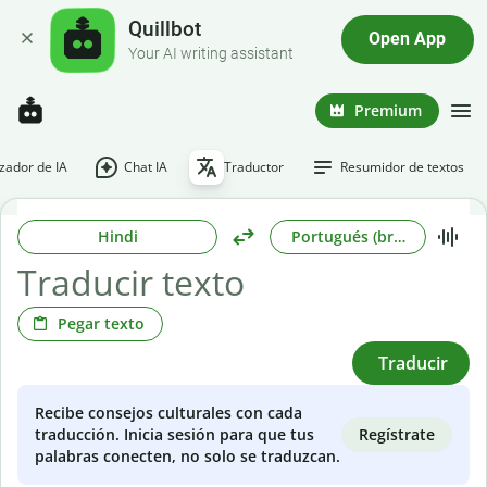
Quillbot
Open App
Your AI writing assistant
Premium
ador de IA
Chat IA
Traductor
Resumidor de textos
Hindi
Portugués (brasileño)
Pegar texto
Traducir
Recibe consejos culturales con cada
Regístrate
traducción. Inicia sesión para que tus
palabras conecten, no solo se traduzcan.