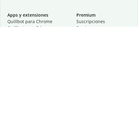
Apps y extensiones
Premium
Quillbot para Chrome
Suscripciones
Quillbot para Edge
Precios
Quillbot para Safari
Para equipos
Quillbot para Android
Afiliación
Quillbot para iOS
Solicita una demostración
Quillbot para Windows
Quillbot para macOS
Quillbot para Word
Herramientas
Empresa
Recursos de escritura
Acerca de
Corrección lingüística
Privacidad
Citas y originalidad
Empleos
Herramientas de IA
Centro de ayuda
Herramientas PDF
Contáctanos
Herramientas para
Recursos
imágenes
Otras herramientas
Herramientas de conversión