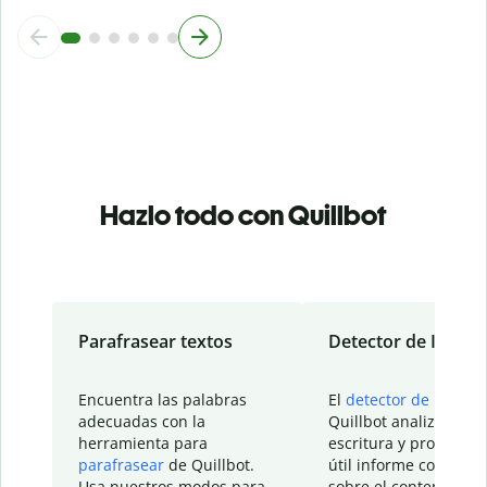
Hazlo todo con Quillbot
Parafrasear textos
Detector de IA
Encuentra las palabras
El
detector de IA
de
adecuadas con la
Quillbot analiza tu
herramienta para
escritura y proporcio
parafrasear
de Quillbot.
útil informe con detal
Usa nuestros modos para
sobre el contenido