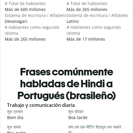
# Total de hablantes
# Total de hablantes
Más de 600 millones
Más de 265 millones
Sistema de escritura / Alfabeto
Sistema de escritura / Alfabeto
Devanagari
Latino
# Hablantes como segundo
# Hablantes como segundo
idioma
idioma
Más de 265 millones
Más de 17 millones
Frases comúnmente
habladas de Hindi a
Portugués (brasileño)
Slide 1 of 6
Trabajo y comunicación diaria
S
शुभ प्रभात
शुभ दोपहर
ह
Bom dia
Boa tarde
O
शुभ संध्या
क्या हम एक मीटिंग शेड्यूल कर सकते
म
Boa noite
हैं?