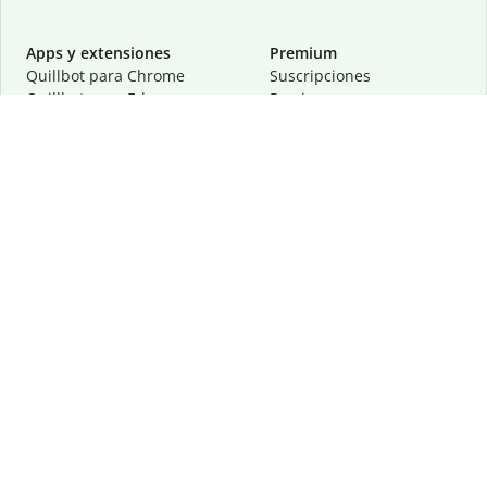
Apps y extensiones
Premium
Quillbot para Chrome
Suscripciones
Quillbot para Edge
Precios
Quillbot para Safari
Para equipos
Quillbot para Android
Afiliación
Quillbot para iOS
Solicita una demostración
Quillbot para Windows
Quillbot para macOS
Quillbot para Word
Herramientas
Empresa
Recursos de escritura
Acerca de
Corrección lingüística
Privacidad
Citas y originalidad
Empleos
Herramientas de IA
Centro de ayuda
Herramientas PDF
Contáctanos
Herramientas para
Recursos
imágenes
Otras herramientas
Herramientas de conversión