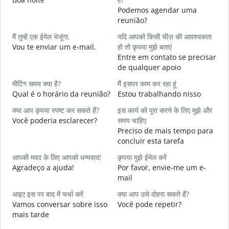
Podemos agendar uma
स
reunião?
B
मैं तुम्हें एक ईमेल भेजूंगा.
यदि आपको किसी चीज़ की आवश्यकता
आ
Vou te enviar um e-mail.
हो तो कृपया मुझे बताएं
D
Entre em contato se precisar
de qualquer apoio
हा
S
मीटिंग समय क्या है?
मैं इसपर काम कर रहा हूं
Qual é o horário da reunião?
Estou trabalhando nisso
अ
A
क्या आप कृपया स्पष्ट कर सकते हैं?
इस कार्य को पूरा करने के लिए मुझे और
Você poderia esclarecer?
समय चाहिए
न
Preciso de mais tempo para
O
concluir esta tarefa
p
आपकी मदद के लिए आपको धन्यवाद!
कृपया मुझे ईमेल करें
Agradeço a ajuda!
Por favor, envie-me um e-
mail
आइए इस पर बाद में चर्चा करें
क्या आप उसे दोहरा सकते हैं?
Vamos conversar sobre isso
Você pode repetir?
mais tarde