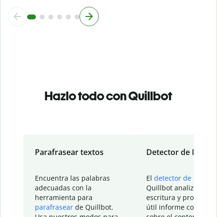
Hazlo todo con Quillbot
Parafrasear textos
Detector de IA
Encuentra las palabras
El
detector de IA
de
adecuadas con la
Quillbot analiza tu
herramienta para
escritura y proporcio
parafrasear
de Quillbot.
útil informe con detal
Usa nuestros modos para
sobre el contenido