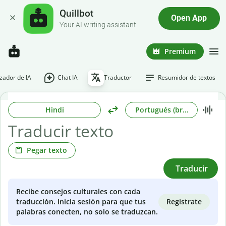
Quillbot
Open App
Your AI writing assistant
Premium
ador de IA
Chat IA
Traductor
Resumidor de textos
Hindi
Portugués (brasileño)
Pegar texto
Traducir
Recibe consejos culturales con cada
Regístrate
traducción. Inicia sesión para que tus
palabras conecten, no solo se traduzcan.