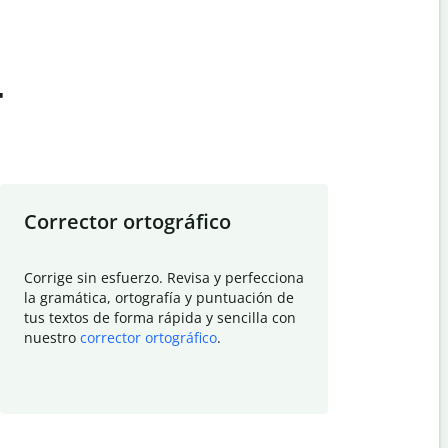
t
Corrector ortográfico
Resumid
Corrige sin esfuerzo. Revisa y perfecciona
Deja que el
la gramática, ortografía y puntuación de
Quillbot si
tus textos de forma rápida y sencilla con
investigació
nuestro
corrector ortográfico
.
electrónico
visión gener