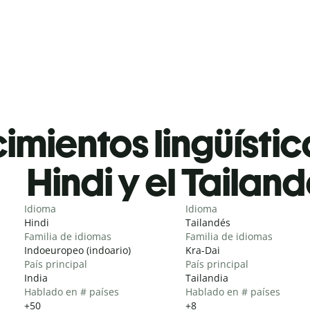
mientos lingüístic
Hindi y el Tailan
Idioma
Idioma
Hindi
Tailandés
Familia de idiomas
Familia de idiomas
Indoeuropeo (indoario)
Kra-Dai
País principal
País principal
India
Tailandia
Hablado en # países
Hablado en # países
+50
+8