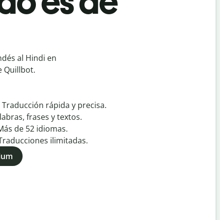
do es de
ndés al Hindi en
 Quillbot.
:
Traducción rápida y precisa.
labras, frases y textos.
Más de
52
idiomas.
Traducciones ilimitadas.
mium