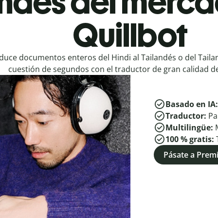
andés del merca
Quillbot
duce documentos enteros del Hindi al Tailandés o del Taila
cuestión de segundos con el traductor de gran calidad de
Basado en IA
Traductor:
Pa
Multilingüe:
100 % gratis:
Pásate a Pre