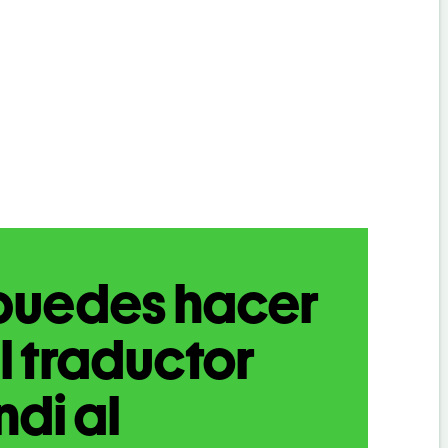
puedes hacer
l traductor
ndi al