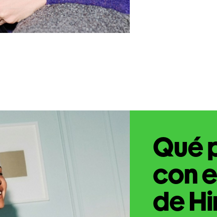
Qué 
con e
de Hi