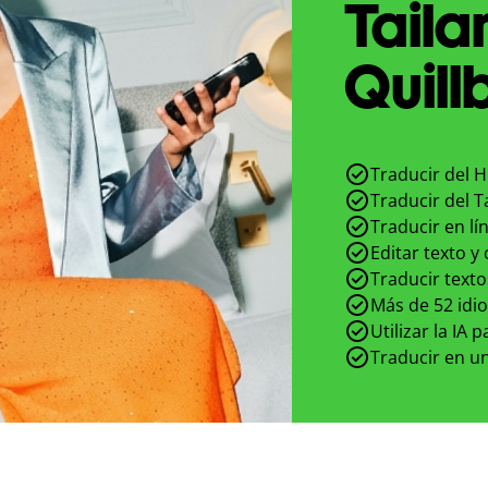
Taila
Quill
Traducir del H
Traducir del T
Traducir en lí
Editar texto y
Traducir texto
Más de 52 idi
Utilizar la IA 
Traducir en un