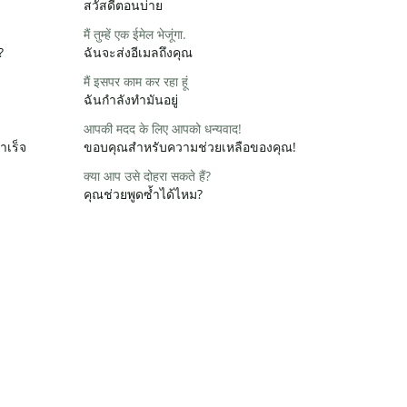
สวัสดีตอนบ่าย
मैं तुम्हें एक ईमेल भेजूंगा.
?
ฉันจะส่งอีเมลถึงคุณ
मैं इसपर काम कर रहा हूं
ฉันกำลังทำมันอยู่
आपकी मदद के लिए आपको धन्यवाद!
ำเร็จ
ขอบคุณสำหรับความช่วยเหลือของคุณ!
क्या आप उसे दोहरा सकते हैं?
คุณช่วยพูดซ้ำได้ไหม?