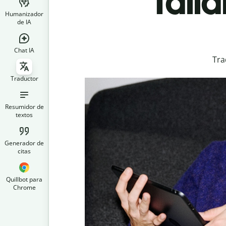
Tail
Humanizador
de IA
Chat IA
Tra
Traductor
Resumidor de
textos
Generador de
citas
Quillbot para
Chrome