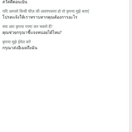
สวัสดีตอนเย็น
สวัสดี/สวัสด
यदि आपको किसी चीज़ की आवश्यकता हो तो कृपया मुझे बताएं
आप कैसे हैं?
โปรดแจ้งให้เราทราบหากคุณต้องการอะไร
คุณเป็นอย่า
क्या आप कृपया स्पष्ट कर सकते हैं?
आपका स्वागत 
คุณช่วยกรุณาชี้แจงหน่อยได้ไหม?
ด้วยความยิ
कृपया मुझे ईमेल करें
क्षमा करें / क्षमा
กรุณาส่งอีเมลถึงฉัน
ขอโทษ/ขอ
निकटतम होटल 
โรงแรมที่ใกล้