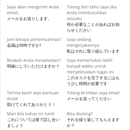
Saya akan mengirimi Anda
Tolong beri tahu saya jika
email.
Anda membutuhkan
メールをお送りします。
sesuatu
T
何か必要なことがあればお知
らせください
Y
Jam berapa pertemuannya?
Saya sedang
会議は何時ですか?
mengerjakannya
私はそれに取り組んでいます
S
Bisakah Anda menjelaskan?
Saya memerlukan lebih
明確にしていただけますか？
banyak waktu untuk
menyelesaikan tugas ini
D
このタスクを完了するにはも
う少し時間が必要です
Terima kasih atas bantuan
Tolong kirimkan saya email
Anda!
メールを送ってください
助けてくれてありがとう！
Mari kita bahas ini nanti
Bisa diulang?
これについては後で話し合い
それを繰り返してもらえます
ましょう
か？