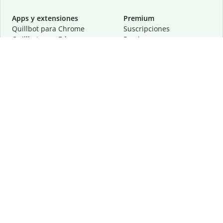
Apps y extensiones
Premium
Quillbot para Chrome
Suscripciones
Quillbot para Edge
Precios
Quillbot para Safari
Para equipos
Quillbot para Android
Afiliación
Quillbot para iOS
Solicita una demostración
Quillbot para Windows
Quillbot para macOS
Quillbot para Word
Herramientas
Empresa
Recursos de escritura
Acerca de
Corrección lingüística
Privacidad
Citas y originalidad
Empleos
Herramientas de IA
Centro de ayuda
Herramientas PDF
Contáctanos
Herramientas para
Recursos
imágenes
Otras herramientas
Herramientas de conversión