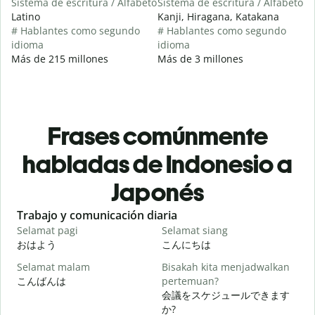
Sistema de escritura / Alfabeto
Sistema de escritura / Alfabeto
Latino
Kanji, Hiragana, Katakana
# Hablantes como segundo
# Hablantes como segundo
idioma
idioma
Más de 215 millones
Más de 3 millones
Frases comúnmente
habladas de Indonesio a
Japonés
Slide 1 of 6
Trabajo y comunicación diaria
S
Selamat pagi
Selamat siang
H
おはよう
こんにちは
Selamat malam
Bisakah kita menjadwalkan
N
こんばんは
pertemuan?
会議をスケジュールできます
S
か?