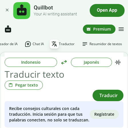
Quillbot
Open App
Your AI writing assistant
Premium
ador de IA
Chat IA
Traductor
Resumidor de textos
Indonesio
Japonés
Pegar texto
Traducir
Recibe consejos culturales con cada
Regístrate
traducción. Inicia sesión para que tus
palabras conecten, no solo se traduzcan.