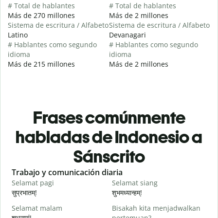
# Total de hablantes
# Total de hablantes
Más de 270 millones
Más de 2 millones
Sistema de escritura / Alfabeto
Sistema de escritura / Alfabeto
Latino
Devanagari
# Hablantes como segundo
# Hablantes como segundo
idioma
idioma
Más de 215 millones
Más de 2 millones
Frases comúnmente
habladas de Indonesio a
Sánscrito
Slide 1 of 6
Trabajo y comunicación diaria
S
Selamat pagi
Selamat siang
H
सुप्रभातम्!
शुभमध्यान्हम्!
न
Selamat malam
Bisakah kita menjadwalkan
N
शुभसायं!
pertemuan?
म