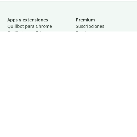
Apps y extensiones
Premium
Quillbot para Chrome
Suscripciones
Quillbot para Edge
Precios
Quillbot para Safari
Para equipos
Quillbot para Android
Afiliación
Quillbot para iOS
Solicita una demostración
Quillbot para Windows
Quillbot para macOS
Quillbot para Word
Herramientas
Empresa
Recursos de escritura
Acerca de
Corrección lingüística
Privacidad
Citas y originalidad
Empleos
Herramientas de IA
Centro de ayuda
Herramientas PDF
Contáctanos
Herramientas para
Recursos
imágenes
Otras herramientas
Herramientas de conversión