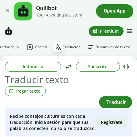
Quillbot
Open App
Your AI writing assistant
Premium
ador de IA
Chat IA
Traductor
Resumidor de textos
Indonesio
Sánscrito
Pegar texto
Traducir
Recibe consejos culturales con cada
Regístrate
traducción. Inicia sesión para que tus
palabras conecten, no solo se traduzcan.