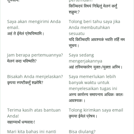
किञ्चिदयं विषयं निश्चितुं मेलनं कर्तुं
शक्नुम:?
S
Saya akan mengirimi Anda
Tolong beri tahu saya jika
email.
Anda membutuhkan
स
अहं ते ईमेलं प्रेषयिष्यामि।
sesuatu
T
यदि किञ्चिदपि आवश्यकं भवति तर्हि मम
स
सूचय।
Y
Jam berapa pertemuannya?
Saya sedang
आ
मेलनं कदा भविष्यति?
mengerjakannya
अहं तस्मिन्कारेण युक्तः/युक्ता अस्मि।
S
श
Bisakah Anda menjelaskan?
Saya memerlukan lebih
कृपया स्पष्टीकर्तुं शक्नोषि?
banyak waktu untuk
menyelesaikan tugas ini
D
अस्य कार्यस्य समापनाय अधिकः कालः
न
आवश्यकः।
Terima kasih atas bantuan
Tolong kirimkan saya email
Anda!
कृपया ईमेलं प्रेषय।
सहाय्यार्थं धन्यवादः!
Mari kita bahas ini nanti
Bisa diulang?