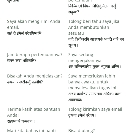
किञ्चिदयं विषयं निश्चितुं मेलनं कर्तुं
शक्नुम:?
S
Saya akan mengirimi Anda
Tolong beri tahu saya jika
email.
Anda membutuhkan
स
अहं ते ईमेलं प्रेषयिष्यामि।
sesuatu
T
यदि किञ्चिदपि आवश्यकं भवति तर्हि मम
स
सूचय।
Y
Jam berapa pertemuannya?
Saya sedang
आ
मेलनं कदा भविष्यति?
mengerjakannya
अहं तस्मिन्कारेण युक्तः/युक्ता अस्मि।
S
श
Bisakah Anda menjelaskan?
Saya memerlukan lebih
कृपया स्पष्टीकर्तुं शक्नोषि?
banyak waktu untuk
menyelesaikan tugas ini
D
अस्य कार्यस्य समापनाय अधिकः कालः
न
आवश्यकः।
Terima kasih atas bantuan
Tolong kirimkan saya email
Anda!
कृपया ईमेलं प्रेषय।
सहाय्यार्थं धन्यवादः!
Mari kita bahas ini nanti
Bisa diulang?