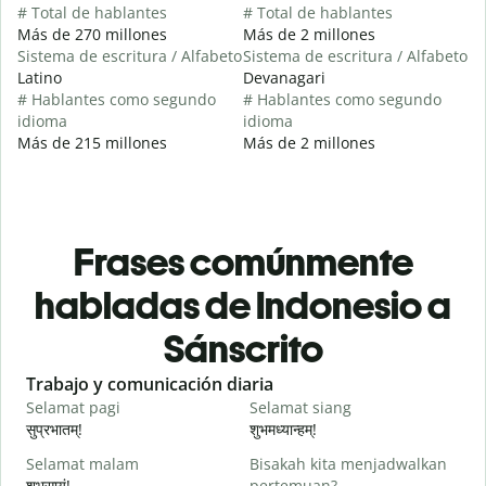
# Total de hablantes
# Total de hablantes
Más de 270 millones
Más de 2 millones
Sistema de escritura / Alfabeto
Sistema de escritura / Alfabeto
Latino
Devanagari
# Hablantes como segundo
# Hablantes como segundo
idioma
idioma
Más de 215 millones
Más de 2 millones
Frases comúnmente
habladas de Indonesio a
Sánscrito
Slide 1 of 6
Trabajo y comunicación diaria
S
Selamat pagi
Selamat siang
H
सुप्रभातम्!
शुभमध्यान्हम्!
न
Selamat malam
Bisakah kita menjadwalkan
N
शुभसायं!
pertemuan?
म