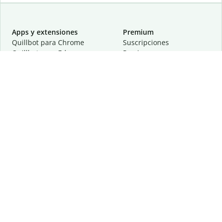
Apps y extensiones
Premium
Quillbot para Chrome
Suscripciones
Quillbot para Edge
Precios
Quillbot para Safari
Para equipos
Quillbot para Android
Afiliación
Quillbot para iOS
Solicita una demostración
Quillbot para Windows
Quillbot para macOS
Quillbot para Word
Herramientas
Empresa
Recursos de escritura
Acerca de
Corrección lingüística
Privacidad
Citas y originalidad
Empleos
Herramientas de IA
Centro de ayuda
Herramientas PDF
Contáctanos
Herramientas para
Recursos
imágenes
Otras herramientas
Herramientas de conversión