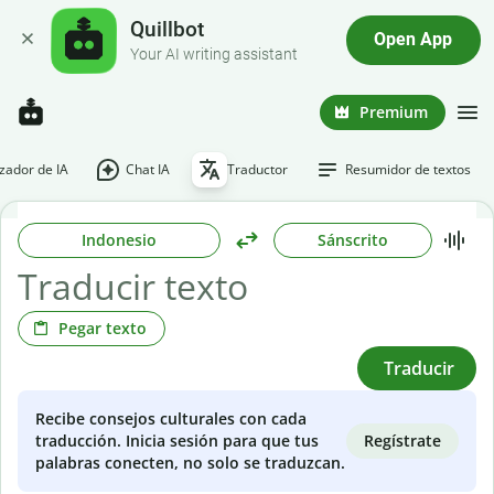
Quillbot
Open App
Your AI writing assistant
Premium
ador de IA
Chat IA
Traductor
Resumidor de textos
Indonesio
Sánscrito
Pegar texto
Traducir
Recibe consejos culturales con cada
Regístrate
traducción. Inicia sesión para que tus
palabras conecten, no solo se traduzcan.