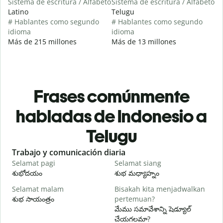
Sistema de escritura / Alfabeto
Sistema de escritura / Alfabeto
Latino
Telugu
# Hablantes como segundo
# Hablantes como segundo
idioma
idioma
Más de 215 millones
Más de 13 millones
Frases comúnmente
habladas de Indonesio a
Telugu
Slide 1 of 6
Trabajo y comunicación diaria
S
Selamat pagi
Selamat siang
H
శుభోదయం
శుభ మధ్యాహ్నం
హ
Selamat malam
Bisakah kita menjadwalkan
N
శుభ సాయంత్రం
pertemuan?
న
మేము సమావేశాన్ని షెడ్యూల్
S
చేయగలమా?