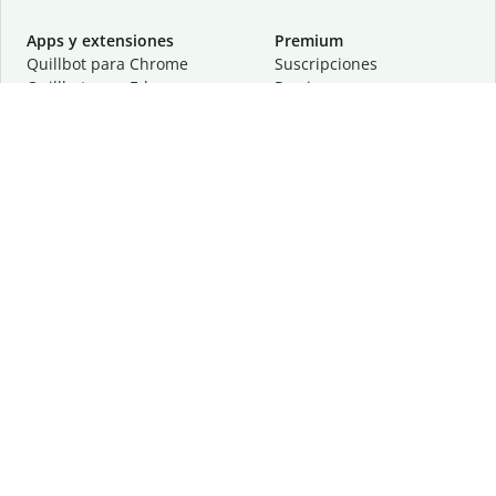
Apps y extensiones
Premium
Quillbot para Chrome
Suscripciones
Quillbot para Edge
Precios
Quillbot para Safari
Para equipos
Quillbot para Android
Afiliación
Quillbot para iOS
Solicita una demostración
Quillbot para Windows
Quillbot para macOS
Quillbot para Word
Herramientas
Empresa
Recursos de escritura
Acerca de
Corrección lingüística
Privacidad
Citas y originalidad
Empleos
Herramientas de IA
Centro de ayuda
Herramientas PDF
Contáctanos
Herramientas para
Recursos
imágenes
Otras herramientas
Herramientas de conversión