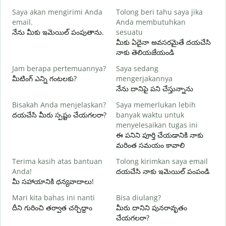
Saya akan mengirimi Anda
Tolong beri tahu saya jika
శ
email.
Anda membutuhkan
T
నేను మీకు ఇమెయిల్ పంపుతాను.
sesuatu
మ
మీకు ఏదైనా అవసరమైతే దయచేసి
నాకు తెలియజేయండి
Y
అ
Jam berapa pertemuannya?
Saya sedang
మీటింగ్ ఎన్ని గంటలకు?
mengerjakannya
S
నేను దానిపై పని చేస్తున్నాను
వ
Bisakah Anda menjelaskan?
Saya memerlukan lebih
దయచేసి మీరు స్పష్టం చేయగలరా?
banyak waktu untuk
D
menyelesaikan tugas ini
స
ఈ పనిని పూర్తి చేయడానికి నాకు
మరింత సమయం కావాలి
Terima kasih atas bantuan
Tolong kirimkan saya email
Anda!
దయచేసి నాకు ఇమెయిల్ పంపండి
మీ సహాయానికి ధన్యవాదాలు!
Mari kita bahas ini nanti
Bisa diulang?
దీని గురించి తర్వాత చర్చిద్దాం
మీరు దానిని పునరావృతం
చేయగలరా?