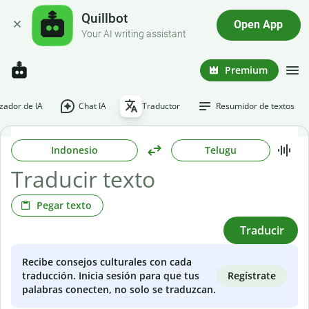
Quillbot
Open App
Your AI writing assistant
Premium
ador de IA
Chat IA
Traductor
Resumidor de textos
Indonesio
Telugu
Pegar texto
Traducir
Recibe consejos culturales con cada
Regístrate
traducción. Inicia sesión para que tus
palabras conecten, no solo se traduzcan.