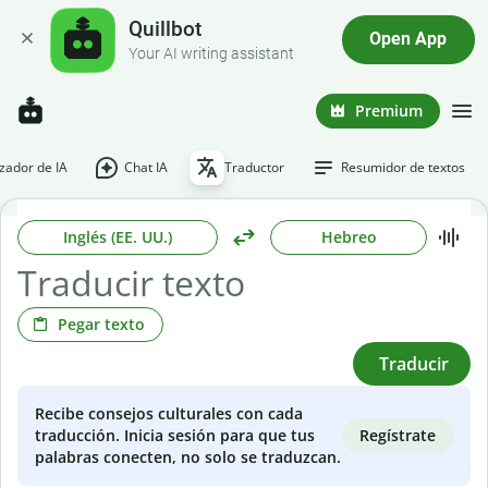
Quillbot
Open App
Your AI writing assistant
Premium
ador de IA
Chat IA
Traductor
Resumidor de textos
Inglés (EE. UU.)
Hebreo
Pegar texto
Traducir
Recibe consejos culturales con cada
Regístrate
traducción. Inicia sesión para que tus
palabras conecten, no solo se traduzcan.