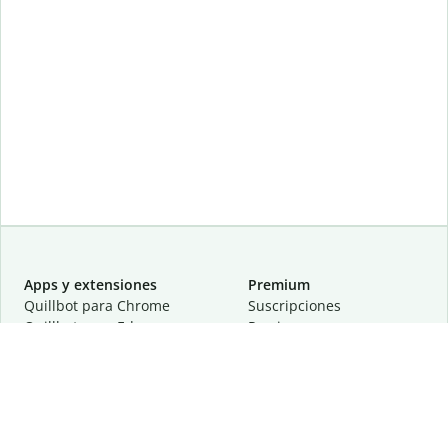
Apps y extensiones
Premium
Quillbot para Chrome
Suscripciones
Quillbot para Edge
Precios
Quillbot para Safari
Para equipos
Quillbot para Android
Afiliación
Quillbot para iOS
Solicita una demostración
Quillbot para Windows
Quillbot para macOS