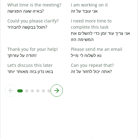
What time is the meeting?
I am working on it
Y
ן
אני עובד על זה
באיזו שעה הפגישה?
Could you please clarify?
I need more time to
Y
תוכל בבקשה להבהיר?
complete this task
א
אני צריך עוד זמן כדי להשלים את
המשימה הזו
ת
Thank you for your help!
Please send me an email
W
נא לשלוח לי מייל
תודה על עזרתך!
Let’s discuss this later
Can you repeat that?
אתה יכול לחזור על זה?
בואו נדון בזה מאוחר יותר