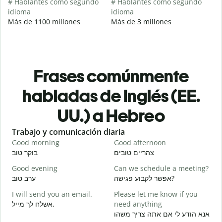
# Hablantes como segundo
# Hablantes como segundo
idioma
idioma
Más de 1100 millones
Más de 3 millones
Frases comúnmente
habladas de Inglés (EE.
UU.) a Hebreo
Slide 1 of 6
Trabajo y comunicación diaria
S
Good morning
Good afternoon
H
י
צהריים טובים
בוקר טוב
Good evening
Can we schedule a meeting?
M
א
אפשר לקבוע פגישה?
ערב טוב
I will send you an email.
Please let me know if you
G
אשלח לך מייל.
need anything
e
ב
אנא הודע לי אם אתה צריך משהו