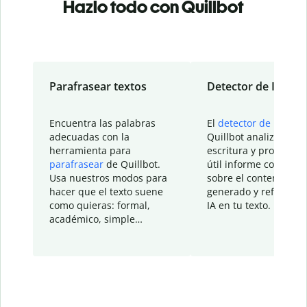
Hazlo todo con Quillbot
Parafrasear textos
Detector de IA
Encuentra las palabras
El
detector de IA
de
adecuadas con la
Quillbot analiza tu
herramienta para
escritura y proporcio
parafrasear
de Quillbot.
útil informe con detal
Usa nuestros modos para
sobre el contenido
hacer que el texto suene
generado y refinado p
como quieras: formal,
IA en tu texto.
académico, simple…