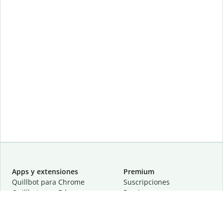
Apps y extensiones
Premium
Quillbot para Chrome
Suscripciones
Quillbot para Edge
Precios
Quillbot para Safari
Para equipos
Quillbot para Android
Afiliación