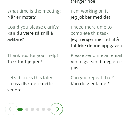
trenger noe
Y
What time is the meeting?
I am working on it
D
Når er møtet?
Jeg jobber med det
Y
Could you please clarify?
I need more time to
J
Kan du være så snill å
complete this task
avklare?
Jeg trenger mer tid til å
A
fullføre denne oppgaven
W
Thank you for your help!
Please send me an email
H
Takk for hjelpen!
Vennligst send meg en e-
h
post
Let’s discuss this later
Can you repeat that?
La oss diskutere dette
Kan du gjenta det?
senere