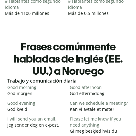
# Hablantes como segundo
# Hablantes como segundo
idioma
idioma
Más de 1100 millones
Más de 0,5 millones
Frases comúnmente
habladas de Inglés (EE.
UU.) a Noruego
Slide 1 of 6
Trabajo y comunicación diaria
S
Good morning
Good afternoon
H
God morgen
God ettermiddag
H
Good evening
Can we schedule a meeting?
M
God kveld
Kan vi avtale et møte?
J
I will send you an email.
Please let me know if you
G
Jeg sender deg en e-post.
need anything
e
Gi meg beskjed hvis du
G