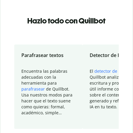
Hazlo todo con Quillbot
Parafrasear textos
Detector de IA
Encuentra las palabras
El
detector de IA
de
adecuadas con la
Quillbot analiza tu
herramienta para
escritura y proporcio
parafrasear
de Quillbot.
útil informe con detal
Usa nuestros modos para
sobre el contenido
hacer que el texto suene
generado y refinado p
como quieras: formal,
IA en tu texto.
académico, simple…