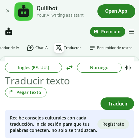
Quillbot
Open App
Your AI writing assistant
Premium
ador de IA
Chat IA
Traductor
Resumidor de textos
Inglés (EE. UU.)
Noruego
Pegar texto
Traducir
Recibe consejos culturales con cada
Regístrate
traducción. Inicia sesión para que tus
palabras conecten, no solo se traduzcan.