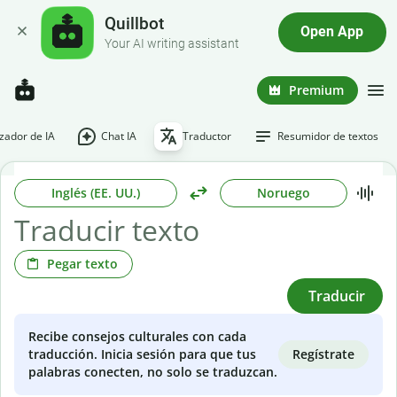
Quillbot
Open App
Your AI writing assistant
Premium
ador de IA
Chat IA
Traductor
Resumidor de textos
Inglés (EE. UU.)
Noruego
Pegar texto
Traducir
Recibe consejos culturales con cada
Regístrate
traducción. Inicia sesión para que tus
palabras conecten, no solo se traduzcan.