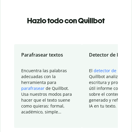
Hazlo todo con Quillbot
Parafrasear textos
Detector de IA
Encuentra las palabras
El
detector de IA
de
adecuadas con la
Quillbot analiza tu
herramienta para
escritura y proporcio
parafrasear
de Quillbot.
útil informe con detal
Usa nuestros modos para
sobre el contenido
hacer que el texto suene
generado y refinado p
como quieras: formal,
IA en tu texto.
académico, simple…