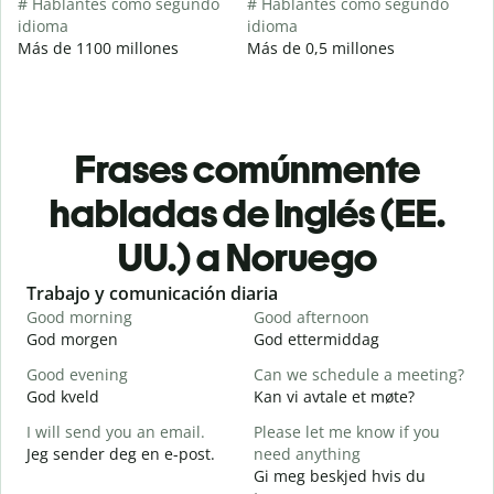
# Hablantes como segundo
# Hablantes como segundo
idioma
idioma
Más de 1100 millones
Más de 0,5 millones
Frases comúnmente
habladas de Inglés (EE.
UU.) a Noruego
Slide 1 of 6
Trabajo y comunicación diaria
S
Good morning
Good afternoon
H
God morgen
God ettermiddag
H
Good evening
Can we schedule a meeting?
M
God kveld
Kan vi avtale et møte?
J
I will send you an email.
Please let me know if you
G
Jeg sender deg en e-post.
need anything
e
Gi meg beskjed hvis du
G