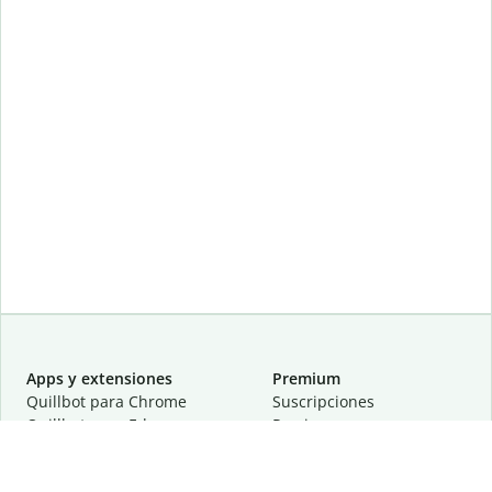
Apps y extensiones
Premium
Quillbot para Chrome
Suscripciones
Quillbot para Edge
Precios
Quillbot para Safari
Para equipos
Quillbot para Android
Afiliación