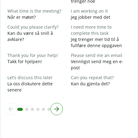
trenger noe
Y
What time is the meeting?
I am working on it
D
Når er møtet?
Jeg jobber med det
Y
Could you please clarify?
I need more time to
J
Kan du være så snill å
complete this task
avklare?
Jeg trenger mer tid til å
A
fullføre denne oppgaven
W
Thank you for your help!
Please send me an email
H
Takk for hjelpen!
Vennligst send meg en e-
h
post
Let’s discuss this later
Can you repeat that?
La oss diskutere dette
Kan du gjenta det?
senere