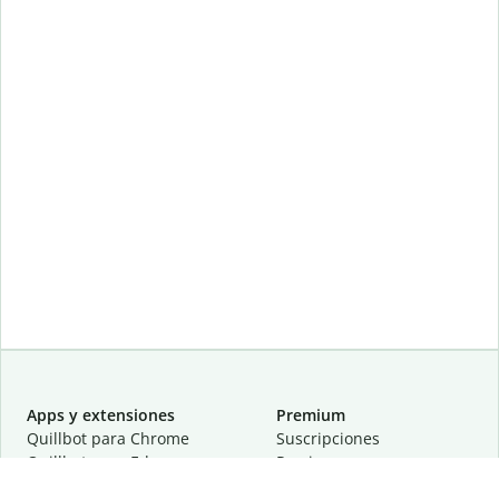
Apps y extensiones
Premium
Quillbot para Chrome
Suscripciones
Quillbot para Edge
Precios
Quillbot para Safari
Para equipos