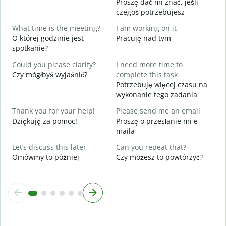
Proszę dać mi znać, jeśli
Y
czegoś potrzebujesz
N
What time is the meeting?
I am working on it
Y
O której godzinie jest
Pracuję nad tym
T
spotkanie?
Could you please clarify?
I need more time to
D
Czy mógłbyś wyjaśnić?
complete this task
Potrzebuję więcej czasu na
W
wykonanie tego zadania
G
Thank you for your help!
Please send me an email
Dziękuję za pomoc!
Proszę o przesłanie mi e-
maila
Let’s discuss this later
Can you repeat that?
Omówmy to później
Czy możesz to powtórzyć?