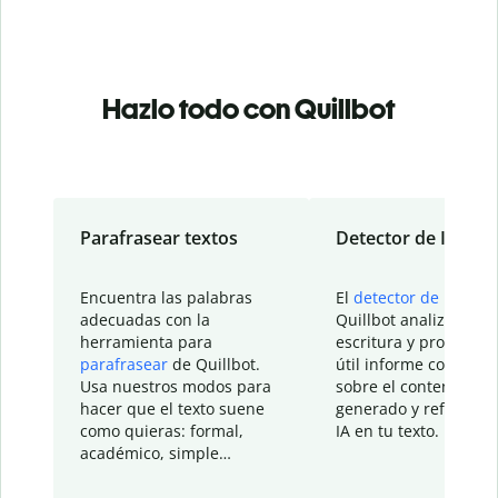
Hazlo todo con Quillbot
Parafrasear textos
Detector de IA
Encuentra las palabras
El
detector de IA
de
adecuadas con la
Quillbot analiza tu
herramienta para
escritura y proporcio
parafrasear
de Quillbot.
útil informe con detal
Usa nuestros modos para
sobre el contenido
hacer que el texto suene
generado y refinado p
como quieras: formal,
IA en tu texto.
académico, simple…