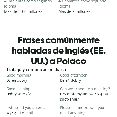
# Hablantes como segundo
# Hablantes como segundo
idioma
idioma
Más de 1100 millones
Más de 2 millones
Frases comúnmente
habladas de Inglés (EE.
UU.) a Polaco
Slide 1 of 6
Trabajo y comunicación diaria
S
Good morning
Good afternoon
H
Dzień dobry
Dzień dobry
C
Good evening
Can we schedule a meeting?
M
Dobry wieczór
Czy możemy umówić się na
N
spotkanie?
G
I will send you an email.
Please let me know if you
e
Wyślę Ci e-mail.
need anything
D