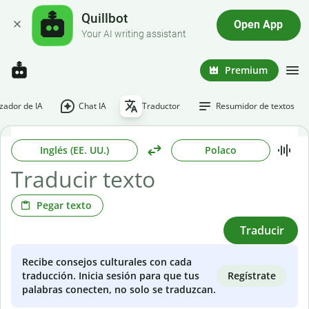
Quillbot
Open App
Your AI writing assistant
Premium
ador de IA
Chat IA
Traductor
Resumidor de textos
Inglés (EE. UU.)
Polaco
Pegar texto
Traducir
Recibe consejos culturales con cada
Regístrate
traducción. Inicia sesión para que tus
palabras conecten, no solo se traduzcan.