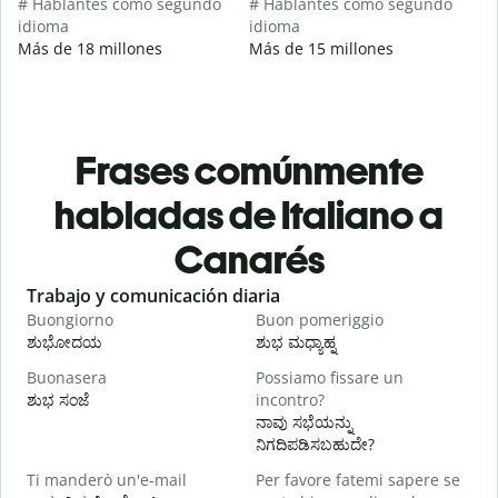
# Hablantes como segundo
# Hablantes como segundo
idioma
idioma
Más de 18 millones
Más de 15 millones
Frases comúnmente
habladas de Italiano a
Canarés
Slide 1 of 6
Trabajo y comunicación diaria
S
Buongiorno
Buon pomeriggio
C
ಶುಭೋದಯ
ಶುಭ ಮಧ್ಯಾಹ್ನ
Buonasera
Possiamo fissare un
M
ಶುಭ ಸಂಜೆ
incontro?
ನ
ನಾವು ಸಭೆಯನ್ನು
B
ನಿಗದಿಪಡಿಸಬಹುದೇ?
Ti manderò un'e-mail
Per favore fatemi sapere se
P