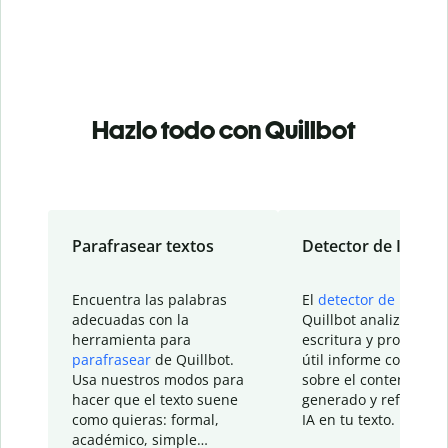
Hazlo todo con Quillbot
Parafrasear textos
Detector de IA
Encuentra las palabras
El
detector de IA
de
adecuadas con la
Quillbot analiza tu
herramienta para
escritura y proporcio
parafrasear
de Quillbot.
útil informe con detal
Usa nuestros modos para
sobre el contenido
hacer que el texto suene
generado y refinado p
como quieras: formal,
IA en tu texto.
académico, simple…