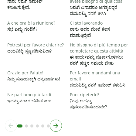
ನಾನು ನಿಮಗೆ ಇಮೇಲ್
avete bisogno di qualcosa
ನ
ಕಳುಹಿಸುತ್ತೇನೆ.
ನಿಮಗೆ ಏನಾದರೂ ಅಗತ್ಯವಿದ್ದರೆ
ದಯವಿಟ್ಟು ನನಗೆ ತಿಳಿಸಿ
S
ಹ
A che ora è la riunione?
Ci sto lavorando
ಸಭೆ ಎಷ್ಟು ಗಂಟೆಗೆ?
ನಾನು ಅದರ ಮೇಲೆ ಕೆಲಸ
A
ಮಾಡುತ್ತಿದ್ದೇನೆ
Potresti per favore chiarire?
Ho bisogno di più tempo per
ದಯವಿಟ್ಟು ಸ್ಪಷ್ಟಪಡಿಸುವಿರಾ?
completare questa attività
D
ಈ ಕಾರ್ಯವನ್ನು ಪೂರ್ಣಗೊಳಿಸಲು
v
ನನಗೆ ಹೆಚ್ಚಿನ ಸಮಯ ಬೇಕು
ಹ
Grazie per l'aiuto!
Per favore mandami una
ನಿಮ್ಮ ಸಹಾಯಕ್ಕಾಗಿ ಧನ್ಯವಾದಗಳು!
email
ದಯವಿಟ್ಟು ನನಗೆ ಇಮೇಲ್ ಕಳುಹಿಸಿ
Ne parliamo più tardi
Puoi ripeterlo?
ಇದನ್ನು ನಂತರ ಚರ್ಚಿಸೋಣ
ನೀವು ಅದನ್ನು
ಪುನರಾವರ್ತಿಸಬಹುದೇ?