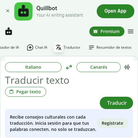
Quillbot
Open App
Your AI writing assistant
Premium
ador de IA
Chat IA
Traductor
Resumidor de textos
Italiano
Canarés
Pegar texto
Traducir
Recibe consejos culturales con cada
Regístrate
traducción. Inicia sesión para que tus
palabras conecten, no solo se traduzcan.