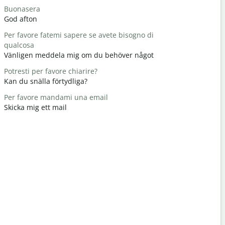
Buonasera
Ciao/Ciao
God afton
Hej / hej
Per favore fatemi sapere se avete bisogno di
Come stai?
qualcosa
Hur mår d
Vänligen meddela mig om du behöver något
Prego
Potresti per favore chiarire?
Du är väl
Kan du snälla förtydliga?
Scusatemi
Per favore mandami una email
Ursäkta mi
Skicka mig ett mail
Dove si tro
Var ligger