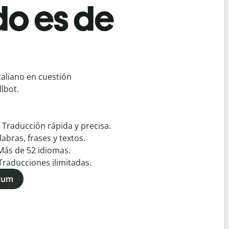
do es de
taliano en cuestión
lbot.
:
Traducción rápida y precisa.
labras, frases y textos.
Más de
52
idiomas.
Traducciones ilimitadas.
mium