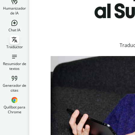
al S
Humanizador
de IA
Chat IA
Traduc
Traductor
Resumidor de
textos
Generador de
citas
Quillbot para
Chrome