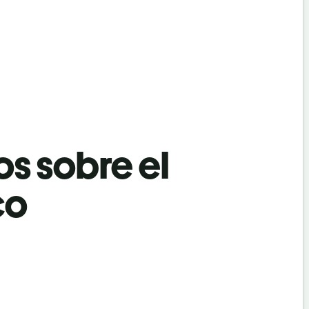
os sobre el
co