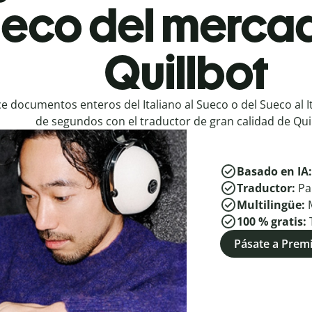
ueco del merca
Quillbot
e documentos enteros del Italiano al Sueco o del Sueco al I
de segundos con el traductor de gran calidad de Quil
Basado en IA
Traductor:
Pa
Multilingüe:
100 % gratis:
Pásate a Pre