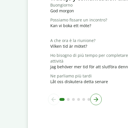
Buongiorno
God morgon
Possiamo fissare un incontro?
Kan vi boka ett möte?
A che ora è la riunione?
Vilken tid är mötet?
Ho bisogno di più tempo per completare
attività
Jag behöver mer tid för att slutföra den
Ne parliamo più tardi
Låt oss diskutera detta senare