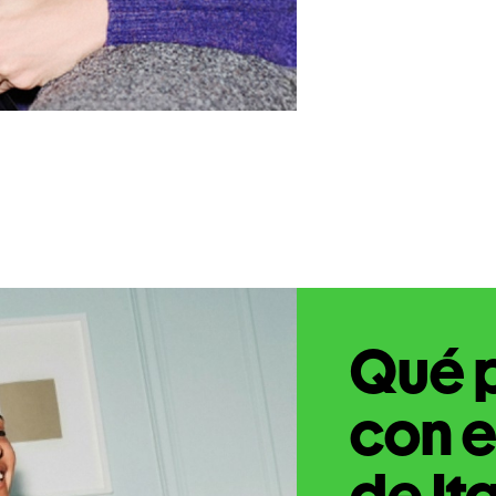
Qué 
con e
de It