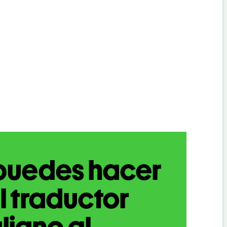
puedes hacer
l traductor
aliano al