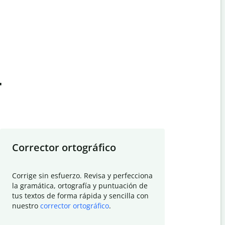
t
Corrector ortográfico
Resumid
Corrige sin esfuerzo. Revisa y perfecciona
Deja que el
la gramática, ortografía y puntuación de
Quillbot si
tus textos de forma rápida y sencilla con
investigació
nuestro
corrector ortográfico
.
electrónico
visión gener