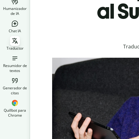
al S
Humanizador
de IA
Chat IA
Traduc
Traductor
Resumidor de
textos
Generador de
citas
Quillbot para
Chrome