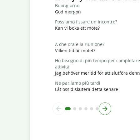
Buongiorno
God morgon
Possiamo fissare un incontro?
Kan vi boka ett möte?
A che ora è la riunione?
Vilken tid är mötet?
Ho bisogno di più tempo per completare
attività
Jag behöver mer tid för att slutföra den
Ne parliamo più tardi
Låt oss diskutera detta senare