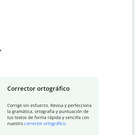
t
Corrector ortográfico
Resumid
Corrige sin esfuerzo. Revisa y perfecciona
Deja que el
la gramática, ortografía y puntuación de
Quillbot si
tus textos de forma rápida y sencilla con
investigació
nuestro
corrector ortográfico
.
electrónico
visión gener