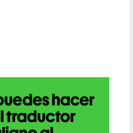
puedes hacer
l traductor
aliano al