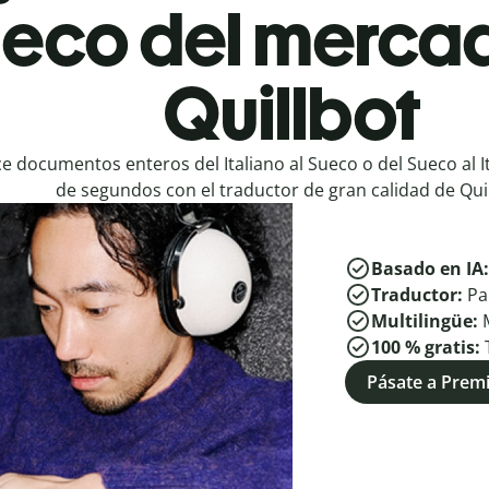
ueco del merca
Quillbot
e documentos enteros del Italiano al Sueco o del Sueco al I
de segundos con el traductor de gran calidad de Quil
Basado en IA
Traductor:
Pa
Multilingüe:
100 % gratis:
Pásate a Pre