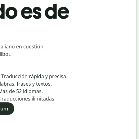
do es de
taliano en cuestión
lbot.
:
Traducción rápida y precisa.
labras, frases y textos.
Más de
52
idiomas.
Traducciones ilimitadas.
mium