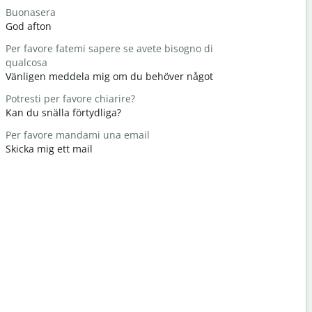
Buonasera
Ciao/Ciao
God afton
Hej / hej
Per favore fatemi sapere se avete bisogno di
Come stai?
qualcosa
Hur mår d
Vänligen meddela mig om du behöver något
Prego
Potresti per favore chiarire?
Du är väl
Kan du snälla förtydliga?
Scusatemi
Per favore mandami una email
Ursäkta mi
Skicka mig ett mail
Dove si tro
Var ligger