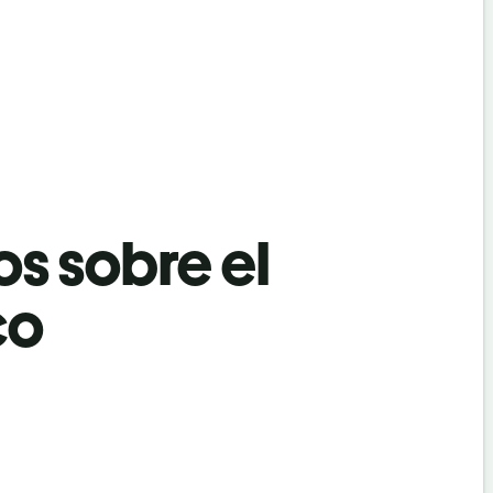
os sobre el
co