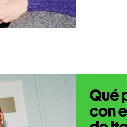
Qué 
con e
de It