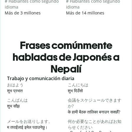
# Hablantes como segundo
# Hablantes como segundo
idioma
idioma
Más de 3 millones
Más de 14 millones
Frases comúnmente
habladas de Japonés a
Nepalí
Slide 1 of 6
Trabajo y comunicación diaria
S
おはよう
こんにちは
शुभ प्रभात
शुभ दिउँसो
न
こんばんは
会議をスケジュールできます
शुभ साँझ
か?
म
के हामी बैठक तालिका बनाउन सक्छौं?
メールをお送りします。
何か必要なことがあればお知
म तपाईंलाई इमेल पठाउनेछु।
らせください
श