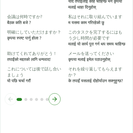
यदि तपाईलाई केहि चाहिन्छ भने कृपया
मलाई थाहा दिनुहोस्
त
会議は何時ですか?
私はそれに取り組んでいます
बैठक कति बजे ?
म यसमा काम गरिरहेको छु
ह
明確にしていただけますか？
このタスクを完了するにはも
कृपया स्पष्ट पार्नु होला ?
う少し時間が必要です
अ
मलाई यो कार्य पूरा गर्न थप समय चाहिन्छ
助けてくれてありがとう！
メールを送ってください
तपाईंको मद्दतको लागि धन्यवाद!
कृपया मलाई इमेल पठाउनुहोस्
स
これについては後で話し合い
それを繰り返してもらえます
ましょう
か？
यो पछि चर्चा गरौं
के तपाइँ यसलाई दोहोर्याउन सक्नुहुन्छ?