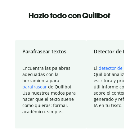
Hazlo todo con Quillbot
Parafrasear textos
Detector de IA
Encuentra las palabras
El
detector de IA
de
adecuadas con la
Quillbot analiza tu
herramienta para
escritura y proporcio
parafrasear
de Quillbot.
útil informe con detal
Usa nuestros modos para
sobre el contenido
hacer que el texto suene
generado y refinado p
como quieras: formal,
IA en tu texto.
académico, simple…