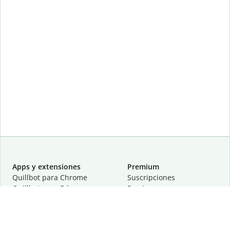
Apps y extensiones
Premium
Quillbot para Chrome
Suscripciones
Quillbot para Edge
Precios
Quillbot para Safari
Para equipos
Quillbot para Android
Afiliación
Quillbot para iOS
Solicita una demostración