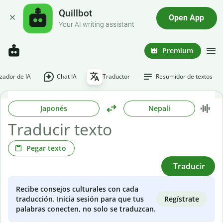
Quillbot
Open App
Your AI writing assistant
Premium
ador de IA
Chat IA
Traductor
Resumidor de textos
Japonés
Nepalí
Pegar texto
Traducir
Recibe consejos culturales con cada
Regístrate
traducción. Inicia sesión para que tus
palabras conecten, no solo se traduzcan.