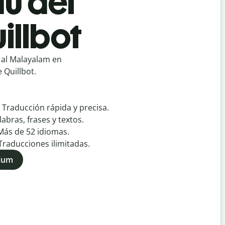
u del
illbot
 al Malayalam en
 Quillbot.
:
Traducción rápida y precisa.
labras, frases y textos.
Más de
52
idiomas.
Traducciones ilimitadas.
mium