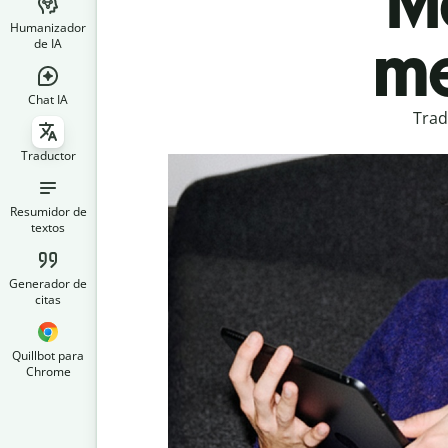
M
Humanizador
me
de IA
Chat IA
Trad
Traductor
Resumidor de
textos
Generador de
citas
Quillbot para
Chrome