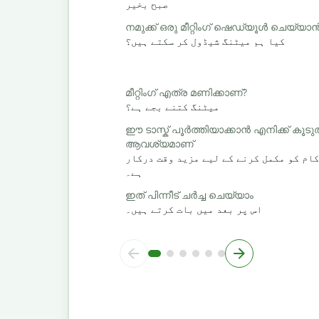
صبح بخیر
നമുക്ക് ഒരു മീറ്റിംഗ് ഷെഡ്യൂൾ ചെയ്യ
کیا ہم میٹنگ شیڈول کر سکتے ہیں؟
മീറ്റിംഗ് എത്ര മണിക്കാണ്?
میٹنگ کتنے بجے ہے؟
ഈ ടാസ്ക് പൂർത്തിയാക്കാൻ എനിക്ക് ക
ആവശ്യമാണ്
کام کو مکمل کرنے کے لیے مزید وقت درکار
ہے۔
ഇത് പിന്നീട് ചർച്ച ചെയ്യാം
اس پر بعد میں بات کرتے ہیں۔