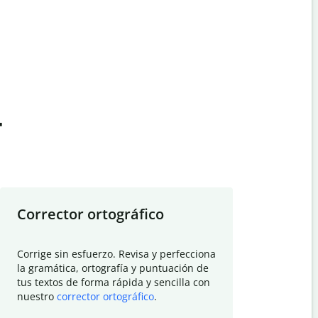
t
Corrector ortográfico
Resumid
Corrige sin esfuerzo. Revisa y perfecciona
Deja que el
la gramática, ortografía y puntuación de
Quillbot si
tus textos de forma rápida y sencilla con
investigació
nuestro
corrector ortográfico
.
electrónico
visión gener