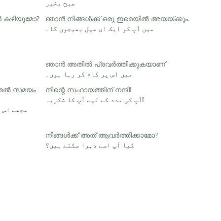
صبح بخیر
ാൻ കഴിയുമോ?
ഞാൻ നിങ്ങൾക്ക് ഒരു ഇമെയിൽ അയയ്ക്കും.
میں آپ کو ایک ای میل بھیجوں گا۔
ഞാൻ അതിൽ പ്രവർത്തിക്കുകയാണ്
میں اس پر کام کر رہا ہوں۔
ൂടുതൽ സമയം
നിന്റെ സഹായത്തിന് നന്ദി!
آپ کی مدد کے لیے آپ کا شکریہ!
مجھے اس 
നിങ്ങൾക്ക് അത് ആവർത്തിക്കാമോ?
کیا آپ اسے دہرا سکتے ہیں؟