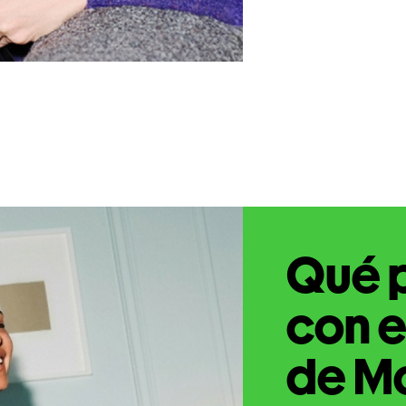
Qué 
con e
de M