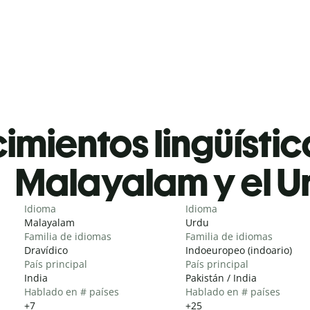
mientos lingüístic
Malayalam y el U
Idioma
Idioma
Malayalam
Urdu
Familia de idiomas
Familia de idiomas
Dravídico
Indoeuropeo (indoario)
País principal
País principal
India
Pakistán / India
Hablado en # países
Hablado en # países
+7
+25