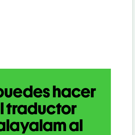
puedes hacer
l traductor
alayalam al