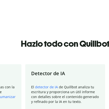
Hazlo todo con Quillbo
Detector de IA
as con la
El
detector de IA
de Quillbot analiza tu
e
escritura y proporciona un útil informe
umanizar
con detalles sobre el contenido generado
y refinado por la IA en tu texto.