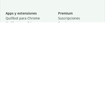
Apps y extensiones
Premium
Quillbot para Chrome
Suscripciones
Quillbot para Edge
Precios
Quillbot para Safari
Para equipos
Quillbot para Android
Afiliación
Quillbot para iOS
Solicita una demostración
Quillbot para Windows
Quillbot para macOS
Quillbot para Word
Herramientas
Empresa
Recursos de escritura
Acerca de
Corrección lingüística
Privacidad
Citas y originalidad
Empleos
Herramientas de IA
Centro de ayuda
Herramientas PDF
Contáctanos
Herramientas para
Recursos
imágenes
Otras herramientas
Herramientas de conversión