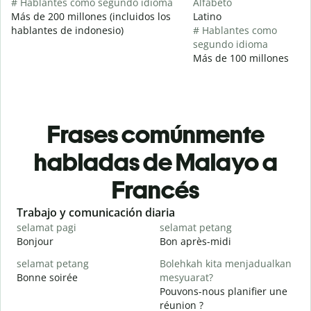
# Hablantes como segundo idioma
Alfabeto
Más de 200 millones (incluidos los
Latino
hablantes de indonesio)
# Hablantes como
segundo idioma
Más de 100 millones
Frases comúnmente
habladas de Malayo a
Francés
Slide 1 of 6
Trabajo y comunicación diaria
S
selamat pagi
selamat petang
H
Bonjour
Bon après-midi
B
selamat petang
Bolehkah kita menjadualkan
Bonne soirée
mesyuarat?
n
Pouvons-nous planifier une
J
réunion ?