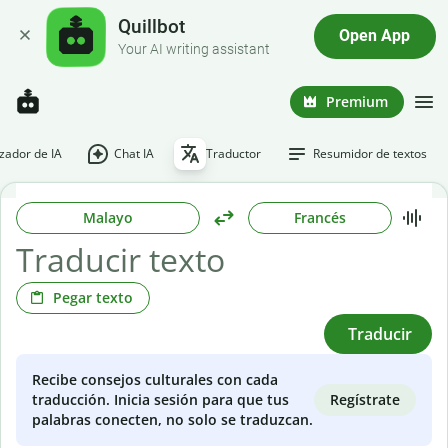
Quillbot
Open App
Your AI writing assistant
Premium
ador de IA
Chat IA
Traductor
Resumidor de textos
Malayo
Francés
Pegar texto
Traducir
Recibe consejos culturales con cada
Regístrate
traducción. Inicia sesión para que tus
palabras conecten, no solo se traduzcan.