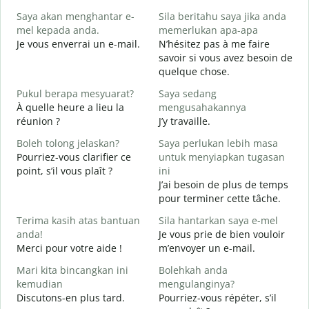
S
Saya akan menghantar e-
Sila beritahu saya jika anda
p
mel kepada anda.
memerlukan apa-apa
B
Je vous enverrai un e-mail.
N’hésitez pas à me faire
A
savoir si vous avez besoin de
V
quelque chose.
Y
Pukul berapa mesyuarat?
Saya sedang
O
À quelle heure a lieu la
mengusahakannya
réunion ?
J’y travaille.
s
A
Boleh tolong jelaskan?
Saya perlukan lebih masa
Pourriez-vous clarifier ce
untuk menyiapkan tugasan
D
point, s’il vous plaît ?
ini
O
J’ai besoin de plus de temps
?
pour terminer cette tâche.
Terima kasih atas bantuan
Sila hantarkan saya e-mel
anda!
Je vous prie de bien vouloir
Merci pour votre aide !
m’envoyer un e-mail.
Mari kita bincangkan ini
Bolehkah anda
kemudian
mengulanginya?
Discutons-en plus tard.
Pourriez-vous répéter, s’il