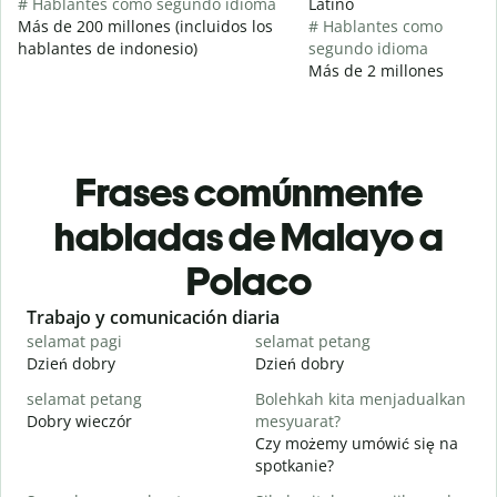
# Hablantes como segundo idioma
Latino
Más de 200 millones (incluidos los
# Hablantes como
hablantes de indonesio)
segundo idioma
Más de 2 millones
Frases comúnmente
habladas de Malayo a
Polaco
Slide 1 of 6
Trabajo y comunicación diaria
S
selamat pagi
selamat petang
H
Dzień dobry
Dzień dobry
C
selamat petang
Bolehkah kita menjadualkan
n
Dobry wieczór
mesyuarat?
N
Czy możemy umówić się na
S
spotkanie?
p