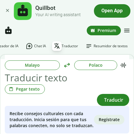
Quillbot
Open App
Your AI writing assistant
Premium
ador de IA
Chat IA
Traductor
Resumidor de textos
Malayo
Polaco
Pegar texto
Traducir
Recibe consejos culturales con cada
Regístrate
traducción. Inicia sesión para que tus
palabras conecten, no solo se traduzcan.