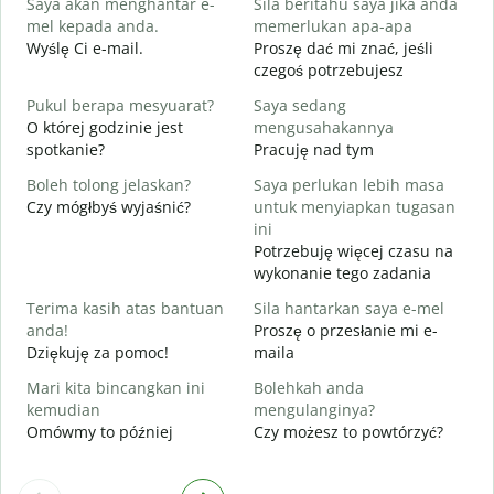
Saya akan menghantar e-
Sila beritahu saya jika anda
D
mel kepada anda.
memerlukan apa-apa
A
Wyślę Ci e-mail.
Proszę dać mi znać, jeśli
N
czegoś potrzebujesz
Y
Pukul berapa mesyuarat?
Saya sedang
T
O której godzinie jest
mengusahakannya
spotkanie?
Pracuję nad tym
s
D
Boleh tolong jelaskan?
Saya perlukan lebih masa
Czy mógłbyś wyjaśnić?
untuk menyiapkan tugasan
D
ini
G
Potrzebuję więcej czasu na
wykonanie tego zadania
Terima kasih atas bantuan
Sila hantarkan saya e-mel
anda!
Proszę o przesłanie mi e-
Dziękuję za pomoc!
maila
Mari kita bincangkan ini
Bolehkah anda
kemudian
mengulanginya?
Omówmy to później
Czy możesz to powtórzyć?