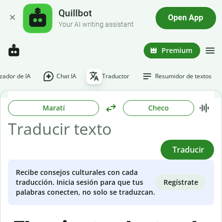
Quillbot
Open App
Your AI writing assistant
Premium
ador de IA
Chat IA
Traductor
Resumidor de textos
Maratí
Checo
Traducir
Recibe consejos culturales con cada
Regístrate
traducción. Inicia sesión para que tus
palabras conecten, no solo se traduzcan.