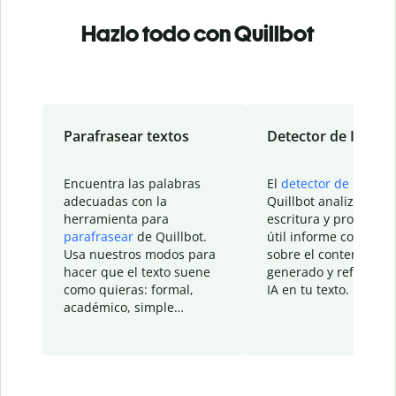
Hazlo todo con Quillbot
Parafrasear textos
Detector de IA
Encuentra las palabras
El
detector de IA
de
adecuadas con la
Quillbot analiza tu
herramienta para
escritura y proporcio
parafrasear
de Quillbot.
útil informe con detal
Usa nuestros modos para
sobre el contenido
hacer que el texto suene
generado y refinado p
como quieras: formal,
IA en tu texto.
académico, simple…