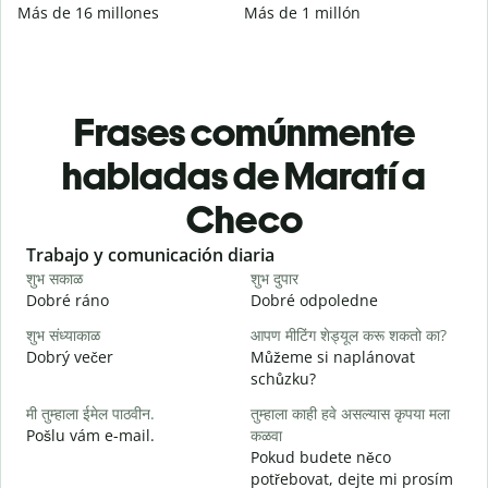
Más de 16 millones
Más de 1 millón
Frases comúnmente
habladas de Maratí a
Checo
Slide 1 of 6
Trabajo y comunicación diaria
S
शुभ सकाळ
शुभ दुपार
न
Dobré ráno
Dobré odpoledne
A
शुभ संध्याकाळ
आपण मीटिंग शेड्यूल करू शकतो का?
म
Dobrý večer
Můžeme si naplánovat
j
schůzku?
श
मी तुम्हाला ईमेल पाठवीन.
तुम्हाला काही हवे असल्यास कृपया मला
D
Pošlu vám e-mail.
कळवा
त
Pokud budete něco
n
potřebovat, dejte mi prosím