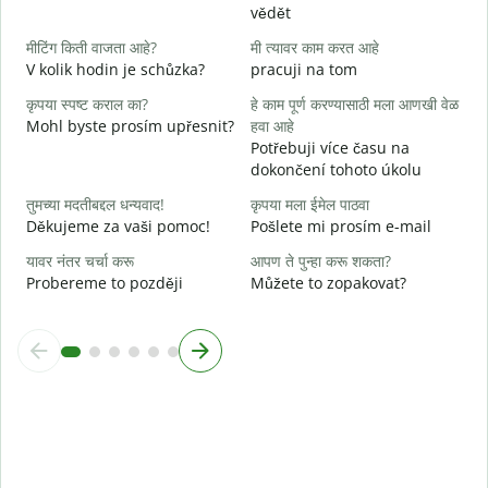
vědět
ह
A
मीटिंग किती वाजता आहे?
मी त्यावर काम करत आहे
V kolik hodin je schůzka?
pracuji na tom
न
कृपया स्पष्ट कराल का?
हे काम पूर्ण करण्यासाठी मला आणखी वेळ
Mohl byste prosím upřesnit?
हवा आहे
स
Potřebuji více času na
K
dokončení tohoto úkolu
तुमच्या मदतीबद्दल धन्यवाद!
कृपया मला ईमेल पाठवा
Děkujeme za vaši pomoc!
Pošlete mi prosím e-mail
यावर नंतर चर्चा करू
आपण ते पुन्हा करू शकता?
Probereme to později
Můžete to zopakovat?