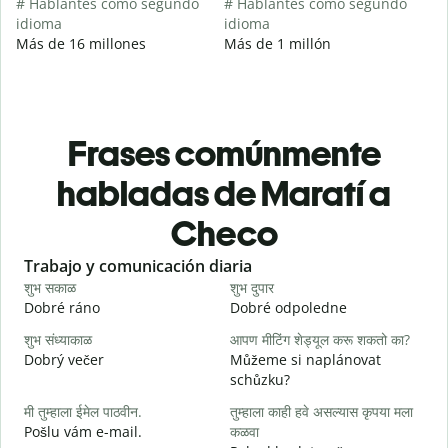
# Hablantes como segundo
# Hablantes como segundo
idioma
idioma
Más de 16 millones
Más de 1 millón
Frases comúnmente
habladas de Maratí a
Checo
Slide 1 of 6
Trabajo y comunicación diaria
S
शुभ सकाळ
शुभ दुपार
न
Dobré ráno
Dobré odpoledne
A
शुभ संध्याकाळ
आपण मीटिंग शेड्यूल करू शकतो का?
म
Dobrý večer
Můžeme si naplánovat
j
schůzku?
श
मी तुम्हाला ईमेल पाठवीन.
तुम्हाला काही हवे असल्यास कृपया मला
D
Pošlu vám e-mail.
कळवा
त