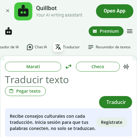
Quillbot
Open App
Your AI writing assistant
Premium
ador de IA
Chat IA
Traductor
Resumidor de textos
Maratí
Checo
Pegar texto
Traducir
Recibe consejos culturales con cada
Regístrate
traducción. Inicia sesión para que tus
palabras conecten, no solo se traduzcan.