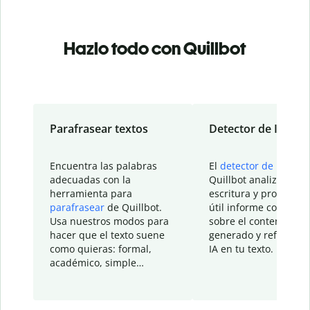
Hazlo todo con Quillbot
Parafrasear textos
Detector de IA
Encuentra las palabras
El
detector de IA
de
adecuadas con la
Quillbot analiza tu
herramienta para
escritura y proporcio
parafrasear
de Quillbot.
útil informe con detal
Usa nuestros modos para
sobre el contenido
hacer que el texto suene
generado y refinado p
como quieras: formal,
IA en tu texto.
académico, simple…