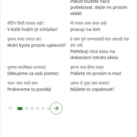
Pokud budete něco
n
potřebovat, dejte mi prosím
vědět
ह
A
मीटिंग किती वाजता आहे?
मी त्यावर काम करत आहे
V kolik hodin je schůzka?
pracuji na tom
न
कृपया स्पष्ट कराल का?
हे काम पूर्ण करण्यासाठी मला आणखी वेळ
Mohl byste prosím upřesnit?
हवा आहे
स
Potřebuji více času na
K
dokončení tohoto úkolu
तुमच्या मदतीबद्दल धन्यवाद!
कृपया मला ईमेल पाठवा
Děkujeme za vaši pomoc!
Pošlete mi prosím e-mail
यावर नंतर चर्चा करू
आपण ते पुन्हा करू शकता?
Probereme to později
Můžete to zopakovat?