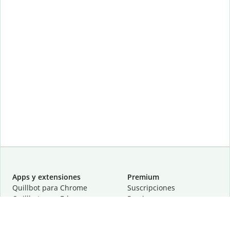
Apps y extensiones
Premium
Quillbot para Chrome
Suscripciones
Quillbot para Edge
Precios
Quillbot para Safari
Para equipos
Quillbot para Android
Afiliación