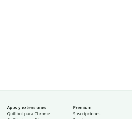
Apps y extensiones
Premium
Quillbot para Chrome
Suscripciones
Quillbot para Edge
Precios
Quillbot para Safari
Para equipos