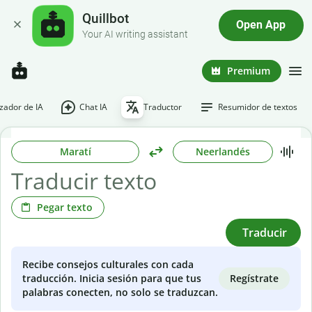
Quillbot
Open App
Your AI writing assistant
Premium
ador de IA
Chat IA
Traductor
Resumidor de textos
Maratí
Neerlandés
Pegar texto
Traducir
Recibe consejos culturales con cada
Regístrate
traducción. Inicia sesión para que tus
palabras conecten, no solo se traduzcan.