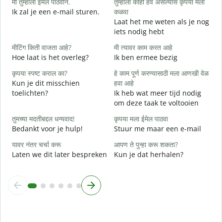
मी तुम्हाला ईमेल पाठवीन.
तुम्हाला काही हवे असल्यास कृपया मला
G
Ik zal je een e-mail sturen.
कळवा
Laat het me weten als je nog
त
iets nodig hebt
G
मीटिंग किती वाजता आहे?
मी त्यावर काम करत आहे
ह
Hoe laat is het overleg?
Ik ben ermee bezig
J
कृपया स्पष्ट कराल का?
हे काम पूर्ण करण्यासाठी मला आणखी वेळ
न
Kun je dit misschien
हवा आहे
T
toelichten?
Ik heb wat meer tijd nodig
om deze taak te voltooien
स
W
तुमच्या मदतीबद्दल धन्यवाद!
कृपया मला ईमेल पाठवा
h
Bedankt voor je hulp!
Stuur me maar een e-mail
यावर नंतर चर्चा करू
आपण ते पुन्हा करू शकता?
Laten we dit later bespreken
Kun je dat herhalen?