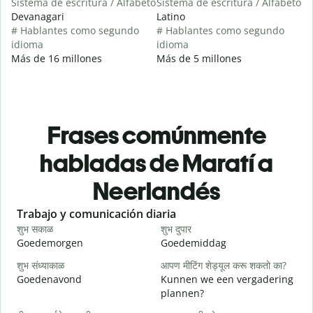
Sistema de escritura / Alfabeto
Sistema de escritura / Alfabeto
Devanagari
Latino
# Hablantes como segundo
# Hablantes como segundo
idioma
idioma
Más de 16 millones
Más de 5 millones
Frases comúnmente
habladas de Maratí a
Neerlandés
Slide 1 of 6
Trabajo y comunicación diaria
S
शुभ सकाळ
शुभ दुपार
न
Goedemorgen
Goedemiddag
H
शुभ संध्याकाळ
आपण मीटिंग शेड्यूल करू शकतो का?
म
Goedenavond
Kunnen we een vergadering
M
plannen?
श