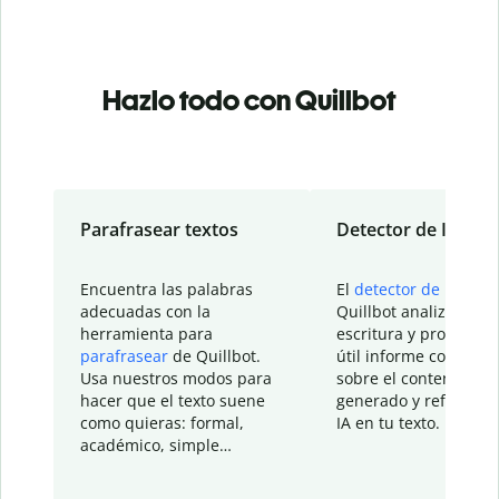
Hazlo todo con Quillbot
Parafrasear textos
Detector de IA
Encuentra las palabras
El
detector de IA
de
adecuadas con la
Quillbot analiza tu
herramienta para
escritura y proporcio
parafrasear
de Quillbot.
útil informe con detal
Usa nuestros modos para
sobre el contenido
hacer que el texto suene
generado y refinado p
como quieras: formal,
IA en tu texto.
académico, simple…