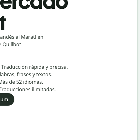
mercado
t
andés al Maratí en
 Quillbot.
:
Traducción rápida y precisa.
labras, frases y textos.
Más de
52
idiomas.
Traducciones ilimitadas.
mium