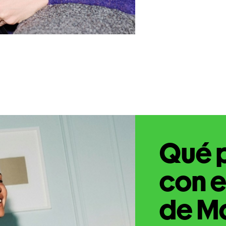
Qué 
con e
de Ma