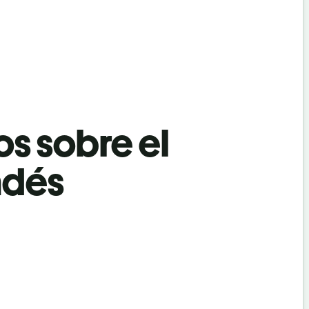
os sobre el
ndés