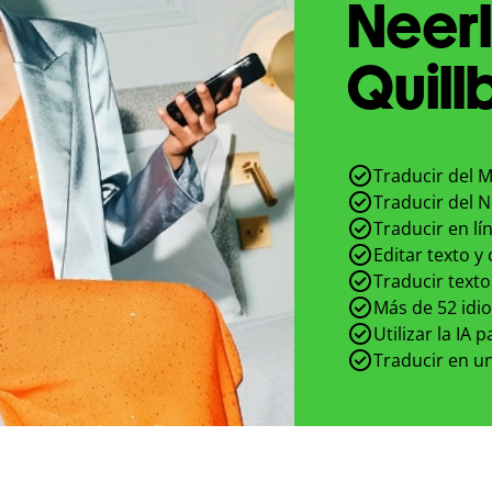
Neer
Quill
Traducir del M
Traducir del N
Traducir en lí
Editar texto y
Traducir texto
Más de 52 idi
Utilizar la IA 
Traducir en un