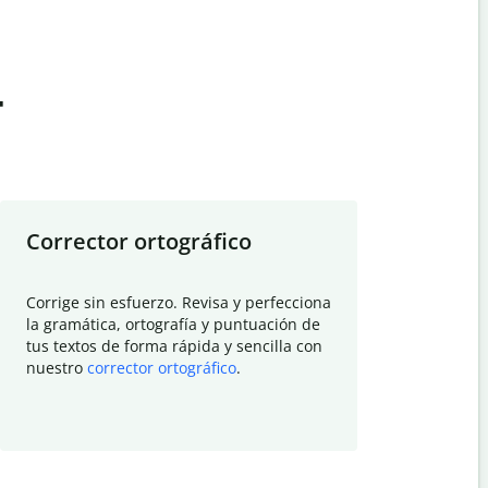
t
Corrector ortográfico
Resumid
Corrige sin esfuerzo. Revisa y perfecciona
Deja que el
la gramática, ortografía y puntuación de
Quillbot si
tus textos de forma rápida y sencilla con
investigació
nuestro
corrector ortográfico
.
electrónico
visión gener