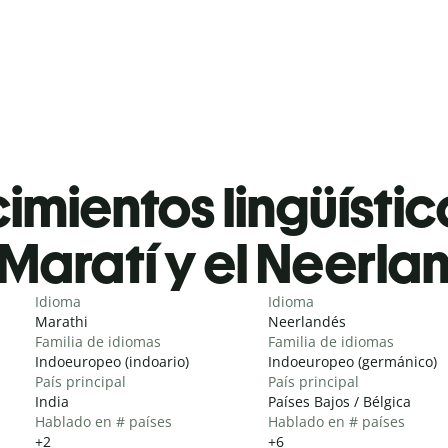
mientos lingüístic
Maratí y el Neerla
Idioma
Idioma
Marathi
Neerlandés
Familia de idiomas
Familia de idiomas
Indoeuropeo (indoario)
Indoeuropeo (germánico)
País principal
País principal
India
Países Bajos / Bélgica
Hablado en # países
Hablado en # países
+2
+6