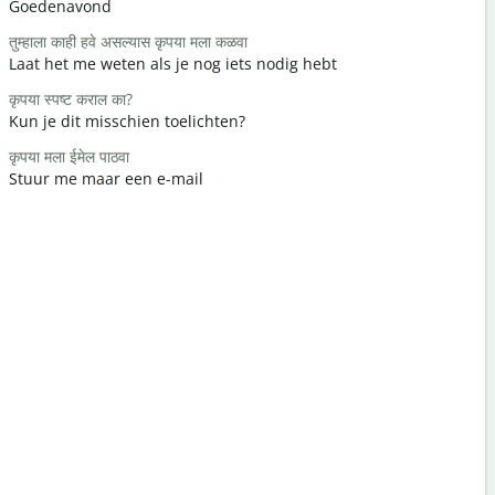
Goedenavond
Hallo / Hoi
तुम्हाला काही हवे असल्यास कृपया मला कळवा
कसे आहात?
Laat het me weten als je nog iets nodig hebt
Hoe is het
कृपया स्पष्ट कराल का?
तुमचे स्वागत 
Kun je dit misschien toelichten?
Graag ged
कृपया मला ईमेल पाठवा
माफ करा / मा
Stuur me maar een e-mail
Pardon / S
सर्वात जवळचे 
Waar is het