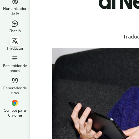
al N
Humanizador
de IA
Chat IA
Traduc
Traductor
Resumidor de
textos
Generador de
citas
Quillbot para
Chrome