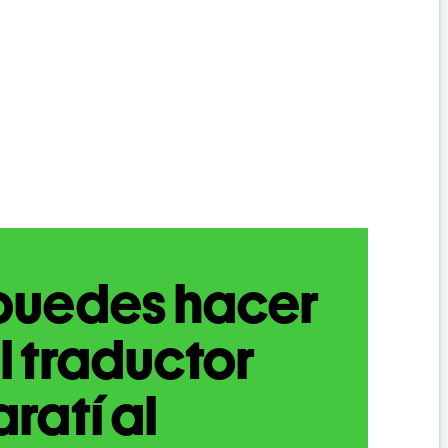
puedes hacer
l traductor
ratí al