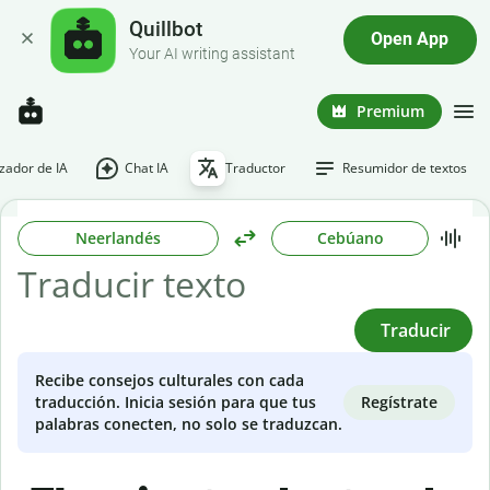
Quillbot
Open App
Your AI writing assistant
Premium
ador de IA
Chat IA
Traductor
Resumidor de textos
Neerlandés
Cebúano
Traducir
Recibe consejos culturales con cada
Regístrate
traducción. Inicia sesión para que tus
palabras conecten, no solo se traduzcan.