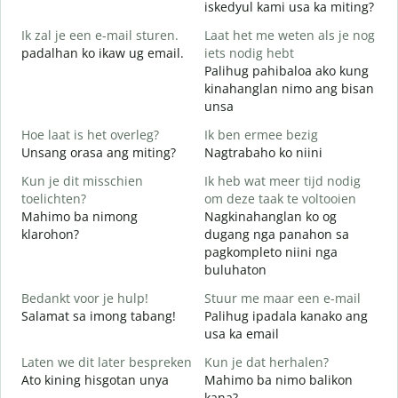
iskedyul kami usa ka miting?
Ik zal je een e-mail sturen.
Laat het me weten als je nog
M
padalhan ko ikaw ug email.
iets nodig hebt
g
Palihug pahibaloa ako kung
G
kinahanglan nimo ang bisan
G
unsa
J
Hoe laat is het overleg?
Ik ben ermee bezig
O
Unsang orasa ang miting?
Nagtrabaho ko niini
T
Kun je dit misschien
Ik heb wat meer tijd nodig
toelichten?
om deze taak te voltooien
Mahimo ba nimong
Nagkinahanglan ko og
klarohon?
dugang nga panahon sa
W
pagkompleto niini nga
h
buluhaton
A
h
Bedankt voor je hulp!
Stuur me maar een e-mail
Salamat sa imong tabang!
Palihug ipadala kanako ang
usa ka email
Laten we dit later bespreken
Kun je dat herhalen?
Ato kining hisgotan unya
Mahimo ba nimo balikon
kana?