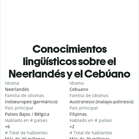
Conocimientos
lingüísticos sobre el
Neerlandés y el Cebúano
Idioma
Idioma
Neerlandés
Cebuano
Familia de idiomas
Familia de idiomas
Indoeuropeo (germánico)
Austronesio (malayo-polinesio)
País principal
País principal
Países Bajos / Bélgica
Filipinas
Hablado en # países
Hablado en # países
+6
+2
# Total de hablantes
# Total de hablantes
Más de 30 millones
Más de 20 millones