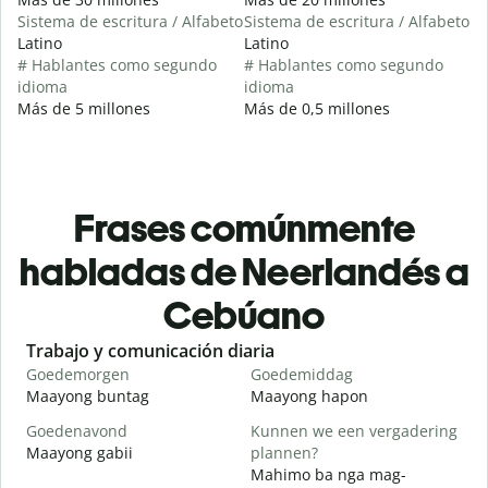
Sistema de escritura / Alfabeto
Sistema de escritura / Alfabeto
Latino
Latino
# Hablantes como segundo
# Hablantes como segundo
idioma
idioma
Más de 5 millones
Más de 0,5 millones
Frases comúnmente
habladas de Neerlandés a
Cebúano
Slide 1 of 6
Trabajo y comunicación diaria
S
Goedemorgen
Goedemiddag
H
Maayong buntag
Maayong hapon
H
Goedenavond
Kunnen we een vergadering
M
Maayong gabii
plannen?
A
Mahimo ba nga mag-
G