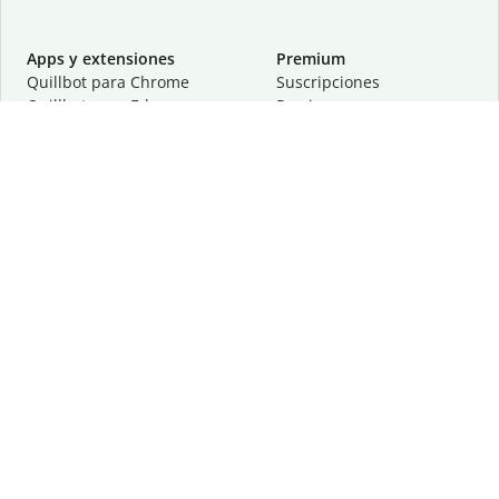
Apps y extensiones
Premium
Quillbot para Chrome
Suscripciones
Quillbot para Edge
Precios
Quillbot para Safari
Para equipos
Quillbot para Android
Afiliación
Quillbot para iOS
Solicita una demostración
Quillbot para Windows
Quillbot para macOS
Quillbot para Word
Herramientas
Empresa
Recursos de escritura
Acerca de
Corrección lingüística
Privacidad
Citas y originalidad
Empleos
Herramientas de IA
Centro de ayuda
Herramientas PDF
Contáctanos
Herramientas para
Recursos
imágenes
Otras herramientas
Herramientas de conversión