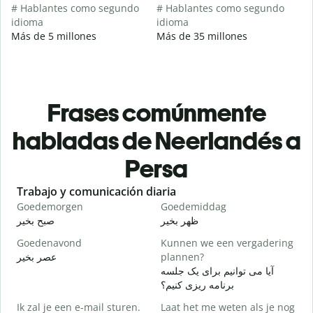
# Hablantes como segundo
# Hablantes como segundo
idioma
idioma
Más de 5 millones
Más de 35 millones
Frases comúnmente
habladas de Neerlandés a
Persa
Slide 1 of 6
Trabajo y comunicación diaria
S
Goedemorgen
Goedemiddag
H
م
ظهر بخیر
صبح بخیر
Goedenavond
Kunnen we een vergadering
M
عصر بخیر
plannen?
ت
آیا می توانیم برای یک جلسه
G
برنامه ریزی کنیم؟
Ik zal je een e-mail sturen.
Laat het me weten als je nog
ر