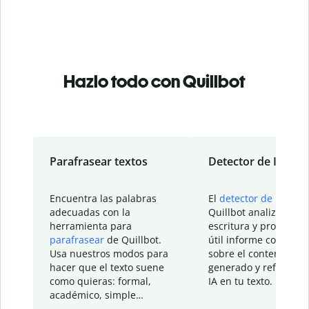
Hazlo todo con Quillbot
Parafrasear textos
Detector de IA
Encuentra las palabras
El
detector de IA
de
adecuadas con la
Quillbot analiza tu
herramienta para
escritura y proporcio
parafrasear
de Quillbot.
útil informe con detal
Usa nuestros modos para
sobre el contenido
hacer que el texto suene
generado y refinado p
como quieras: formal,
IA en tu texto.
académico, simple…