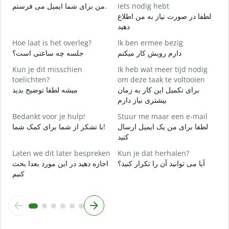
من برای شما ایمیل می فرستم.
iets nodig hebt
G
لطفا در صورت نیاز به من اطلاع
د
دهید
J
Hoe laat is het overleg?
Ik ben ermee bezig
ر
دارم رویش کار میکنم
جلسه چه ساعتی است؟
T
Kun je dit misschien
Ik heb wat meer tijd nodig
ظ
toelichten?
om deze taak te voltooien
برای تکمیل این کار به زمان
میشه لطفا توضیح بدید
W
بیشتری نیاز دارم
h
؟
Bedankt voor je hulp!
Stuur me maar een e-mail
لطفا برای من یک ایمیل ارسال
با تشکر از شما برای کمک شما!
کنید
Laten we dit later bespreken
Kun je dat herhalen?
آیا می توانید آن را تکرار کنید؟
اجازه دهید در این مورد بعدا بحث
کنیم