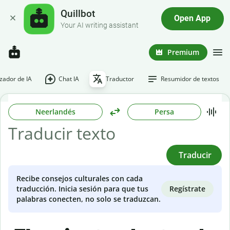
Quillbot
Open App
Your AI writing assistant
Premium
ador de IA
Chat IA
Traductor
Resumidor de textos
Neerlandés
Persa
Traducir
Recibe consejos culturales con cada
Regístrate
traducción. Inicia sesión para que tus
palabras conecten, no solo se traduzcan.