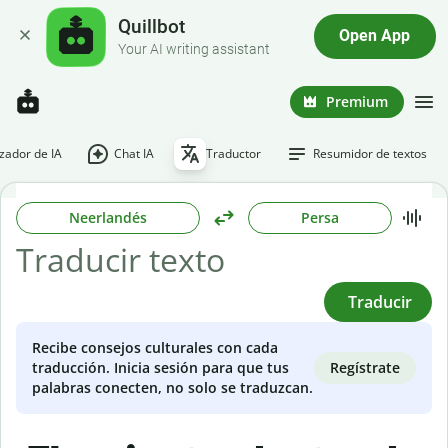
Quillbot
Open App
Your AI writing assistant
Premium
ador de IA
Chat IA
Traductor
Resumidor de textos
Neerlandés
Persa
Traducir
Recibe consejos culturales con cada
Regístrate
traducción. Inicia sesión para que tus
palabras conecten, no solo se traduzcan.