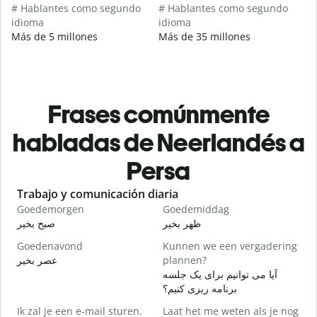
# Hablantes como segundo
# Hablantes como segundo
idioma
idioma
Más de 5 millones
Más de 35 millones
Frases comúnmente
habladas de Neerlandés a
Persa
Slide 1 of 6
Trabajo y comunicación diaria
S
Goedemorgen
Goedemiddag
H
م
ظهر بخیر
صبح بخیر
Goedenavond
Kunnen we een vergadering
M
عصر بخیر
plannen?
ت
آیا می توانیم برای یک جلسه
G
برنامه ریزی کنیم؟
Ik zal je een e-mail sturen.
Laat het me weten als je nog
ر