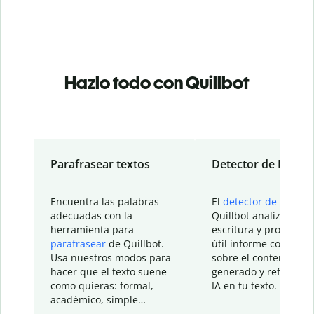
Hazlo todo con Quillbot
Parafrasear textos
Detector de IA
Encuentra las palabras
El
detector de IA
de
adecuadas con la
Quillbot analiza tu
herramienta para
escritura y proporcio
parafrasear
de Quillbot.
útil informe con detal
Usa nuestros modos para
sobre el contenido
hacer que el texto suene
generado y refinado p
como quieras: formal,
IA en tu texto.
académico, simple…