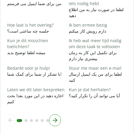
من برای شما ایمیل می فرستم.
iets nodig hebt
G
لطفا در صورت نیاز به من اطلاع
د
دهید
J
Hoe laat is het overleg?
Ik ben ermee bezig
ر
دارم رویش کار میکنم
جلسه چه ساعتی است؟
T
Kun je dit misschien
Ik heb wat meer tijd nodig
ظ
toelichten?
om deze taak te voltooien
برای تکمیل این کار به زمان
میشه لطفا توضیح بدید
W
بیشتری نیاز دارم
h
؟
Bedankt voor je hulp!
Stuur me maar een e-mail
لطفا برای من یک ایمیل ارسال
با تشکر از شما برای کمک شما!
کنید
Laten we dit later bespreken
Kun je dat herhalen?
آیا می توانید آن را تکرار کنید؟
اجازه دهید در این مورد بعدا بحث
کنیم