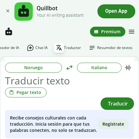
Quillbot
Open App
Your AI writing assistant
Premium
ador de IA
Chat IA
Traductor
Resumidor de textos
Noruego
Italiano
Pegar texto
Traducir
Recibe consejos culturales con cada
Regístrate
traducción. Inicia sesión para que tus
palabras conecten, no solo se traduzcan.