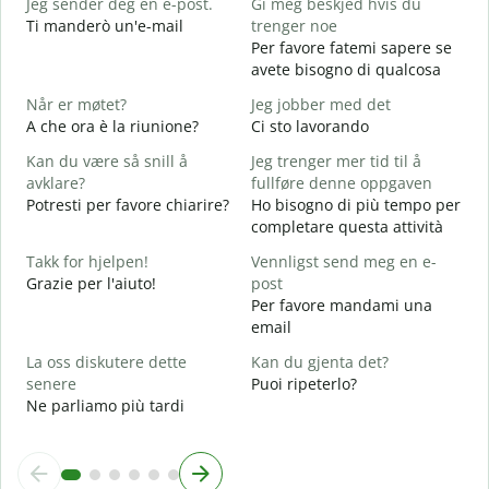
Jeg sender deg en e-post.
Gi meg beskjed hvis du
B
Ti manderò un'e-mail
trenger noe
D
Per favore fatemi sapere se
P
avete bisogno di qualcosa
J
Når er møtet?
Jeg jobber med det
S
A che ora è la riunione?
Ci sto lavorando
A
Kan du være så snill å
Jeg trenger mer tid til å
A
avklare?
fullføre denne oppgaven
Potresti per favore chiarire?
Ho bisogno di più tempo per
H
completare questa attività
h
D
Takk for hjelpen!
Vennligst send meg en e-
v
Grazie per l'aiuto!
post
Per favore mandami una
email
La oss diskutere dette
Kan du gjenta det?
senere
Puoi ripeterlo?
Ne parliamo più tardi