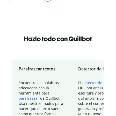
Hazlo todo con Quillbot
Parafrasear textos
Detector de IA
Encuentra las palabras
El
detector de IA
de
adecuadas con la
Quillbot analiza tu
herramienta para
escritura y proporcio
parafrasear
de Quillbot.
útil informe con detal
Usa nuestros modos para
sobre el contenido
hacer que el texto suene
generado y refinado p
como quieras: formal,
IA en tu texto.