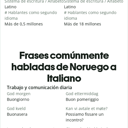
Sistema de escritura / Alfabeto
Sistema de escritura / Alfabeto
Latino
Latino
# Hablantes como segundo
# Hablantes como segundo
idioma
idioma
Más de 0,5 millones
Más de 18 millones
Frases comúnmente
habladas de Noruego a
Italiano
Slide 1 of 6
Trabajo y comunicación diaria
S
God morgen
God ettermiddag
H
Buongiorno
Buon pomeriggio
C
God kveld
Kan vi avtale et møte?
J
Buonasera
Possiamo fissare un
M
incontro?
G