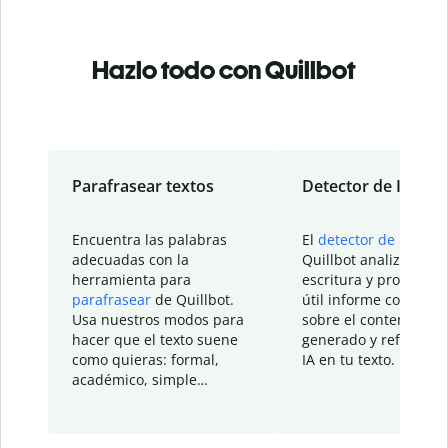
Hazlo todo con Quillbot
Parafrasear textos
Detector de IA
Encuentra las palabras
El
detector de IA
de
adecuadas con la
Quillbot analiza tu
herramienta para
escritura y proporcio
parafrasear
de Quillbot.
útil informe con detal
Usa nuestros modos para
sobre el contenido
hacer que el texto suene
generado y refinado p
como quieras: formal,
IA en tu texto.
académico, simple…