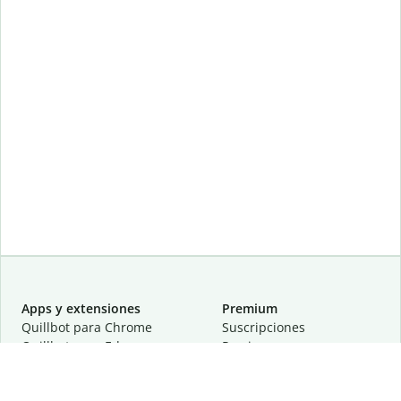
Apps y extensiones
Premium
Quillbot para Chrome
Suscripciones
Quillbot para Edge
Precios
Quillbot para Safari
Para equipos
Quillbot para Android
Afiliación