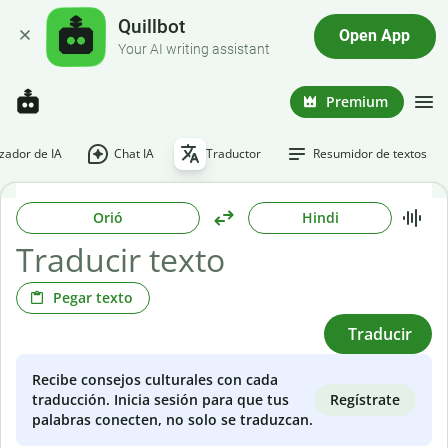
Quillbot
Open App
Your AI writing assistant
Premium
ador de IA
Chat IA
Traductor
Resumidor de textos
Orió
Hindi
Pegar texto
Traducir
Recibe consejos culturales con cada
Regístrate
traducción. Inicia sesión para que tus
palabras conecten, no solo se traduzcan.