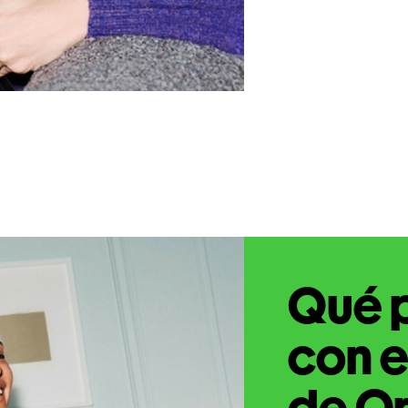
Qué 
con e
de Or