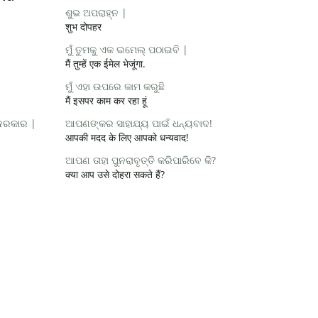
ଶୁଭ ଅପରାହ୍ନ |
शुभ दोपहर
ମୁଁ ତୁମକୁ ଏକ ଇମେଲ୍ ପଠାଇବି |
मैं तुम्हें एक ईमेल भेजूंगा.
ମୁଁ ଏହା ଉପରେ କାମ କରୁଛି
मैं इसपर काम कर रहा हूं
 ଦରକାର |
ଆପଣଙ୍କର ସାହାଯ୍ୟ ପାଇଁ ଧନ୍ୟବାଦ!
आपकी मदद के लिए आपको धन्यवाद!
ଆପଣ ତାହା ପୁନରାବୃତ୍ତି କରିପାରିବେ କି?
क्या आप उसे दोहरा सकते हैं?