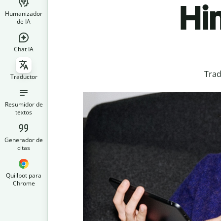
Hi
Humanizador
de IA
Chat IA
Trad
Traductor
Resumidor de
textos
Generador de
citas
Quillbot para
Chrome