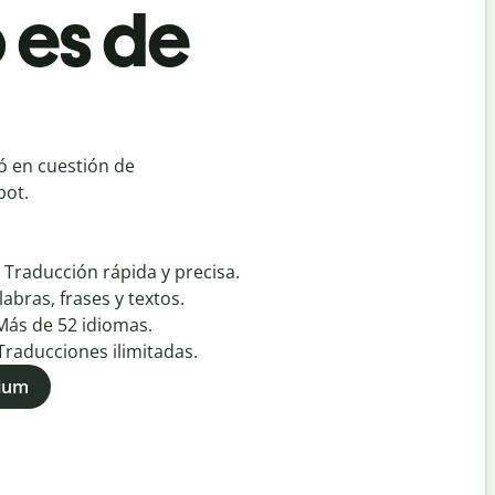
 es de
ó en cuestión de
bot.
:
Traducción rápida y precisa.
labras, frases y textos.
Más de
52
idiomas.
Traducciones ilimitadas.
mium