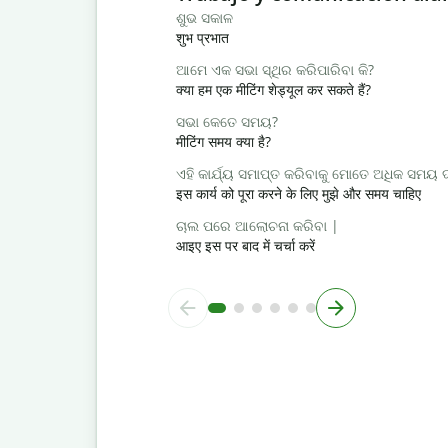
ଶୁଭ ସକାଳ
शुभ प्रभात
ଆମେ ଏକ ସଭା ସ୍ଥିର କରିପାରିବା କି?
क्या हम एक मीटिंग शेड्यूल कर सकते हैं?
ସଭା କେତେ ସମୟ?
मीटिंग समय क्या है?
ଏହି କାର୍ଯ୍ୟ ସମାପ୍ତ କରିବାକୁ ମୋତେ ଅଧିକ ସମୟ
इस कार्य को पूरा करने के लिए मुझे और समय चाहिए
ଚାଲ ପରେ ଆଲୋଚନା କରିବା |
आइए इस पर बाद में चर्चा करें