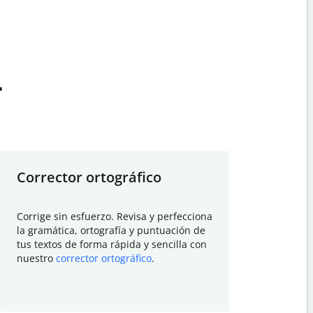
t
Corrector ortográfico
Resumid
Corrige sin esfuerzo. Revisa y perfecciona
Deja que el
la gramática, ortografía y puntuación de
Quillbot si
tus textos de forma rápida y sencilla con
investigació
nuestro
corrector ortográfico
.
electrónico
visión gener