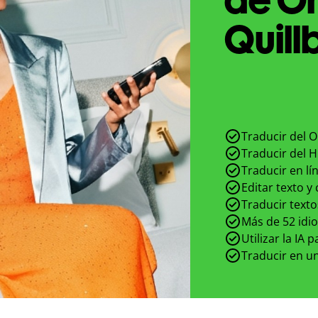
Quill
Traducir del O
Traducir del H
Traducir en lí
Editar texto y
Traducir texto
Más de 52 idi
Utilizar la IA 
Traducir en un