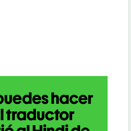
puedes hacer
l traductor
ió al Hindi de