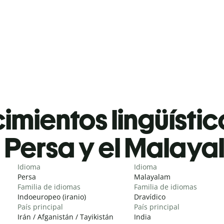
mientos lingüístic
Persa y el Malay
Idioma
Idioma
Persa
Malayalam
Familia de idiomas
Familia de idiomas
Indoeuropeo (iranio)
Dravídico
País principal
País principal
Irán / Afganistán / Tayikistán
India