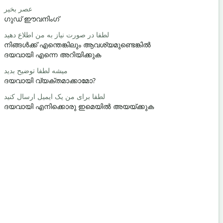
سلام / سلام
عصر بخیر
ഗുഡ് ഈവനിംഗ്
ഹലോ / ഹ
چطوری؟
لطفا در صورت نیاز به من اطلاع دهید
നിങ്ങൾക്ക് എന്തെങ്കിലും ആവശ്യമുണ്ടെങ്കിൽ
സുഖമാണേ
ദയവായി എന്നെ അറിയിക്കുക
خوش آمدید
میشه لطفا توضیح بدید
നിനക്ക് സ
ദയവായി വ്യക്തമാക്കാമോ?
ید / ببخشید
لطفا برای من یک ایمیل ارسال کنید
ക്ഷമിക്കണം
ദയവായി എനിക്കൊരു ഇമെയിൽ അയയ്ക്കുക
هتل کجاست؟
അടുത്തെവി