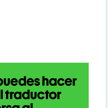
puedes hacer
l traductor
rsa al