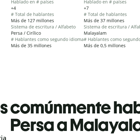
Hablado en # países
Hablado en # países
+4
+7
# Total de hablantes
# Total de hablantes
Más de 127 millones
Más de 37 millones
Sistema de escritura / Alfabeto
Sistema de escritura / Alf
Persa / Cirílico
Malayalam
# Hablantes como segundo idioma
# Hablantes como segund
Más de 35 millones
Más de 0,5 millones
es comúnmente ha
Persa a Malayal
ria