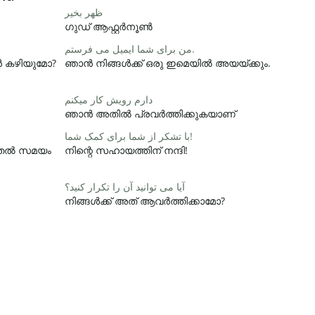
ظهر بخیر
ഗുഡ് ആഫ്റ്റർനൂൺ
من برای شما ایمیل می فرستم.
ാൻ കഴിയുമോ?
ഞാൻ നിങ്ങൾക്ക് ഒരു ഇമെയിൽ അയയ്ക്കും.
دارم رویش کار میکنم
ഞാൻ അതിൽ പ്രവർത്തിക്കുകയാണ്
با تشکر از شما برای کمک شما!
ൂടുതൽ സമയം
നിന്റെ സഹായത്തിന് നന്ദി!
آیا می توانید آن را تکرار کنید؟
നിങ്ങൾക്ക് അത് ആവർത്തിക്കാമോ?