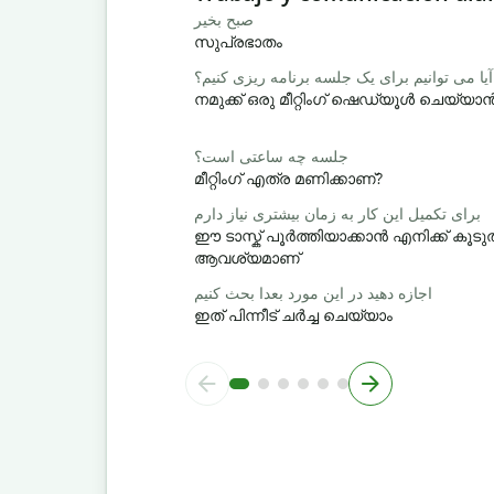
صبح بخیر
സുപ്രഭാതം
آیا می توانیم برای یک جلسه برنامه ریزی کنیم؟
നമുക്ക് ഒരു മീറ്റിംഗ് ഷെഡ്യൂൾ ചെയ്യ
جلسه چه ساعتی است؟
മീറ്റിംഗ് എത്ര മണിക്കാണ്?
برای تکمیل این کار به زمان بیشتری نیاز دارم
ഈ ടാസ്ക് പൂർത്തിയാക്കാൻ എനിക്ക് ക
ആവശ്യമാണ്
اجازه دهید در این مورد بعدا بحث کنیم
ഇത് പിന്നീട് ചർച്ച ചെയ്യാം