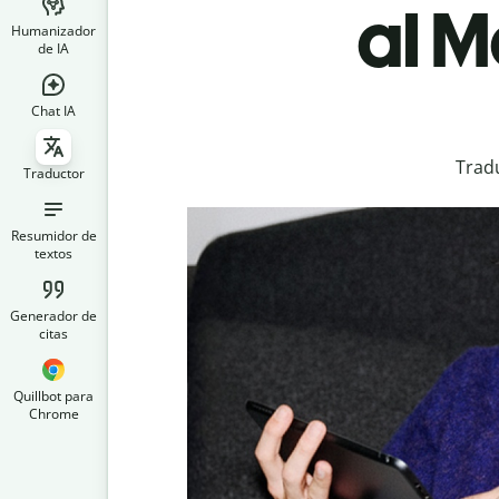
al 
Humanizador
de IA
Chat IA
Trad
Traductor
Resumidor de
textos
Generador de
citas
Quillbot para
Chrome