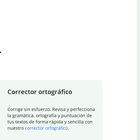
t
Corrector ortográfico
Resumid
Corrige sin esfuerzo. Revisa y perfecciona
Deja que el
la gramática, ortografía y puntuación de
Quillbot si
tus textos de forma rápida y sencilla con
investigació
nuestro
corrector ortográfico
.
electrónico
visión gener