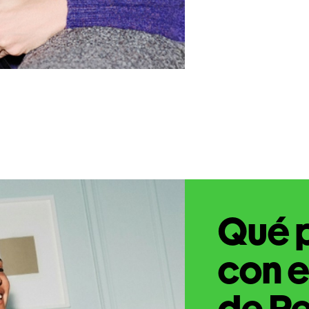
Qué 
con e
de Pe