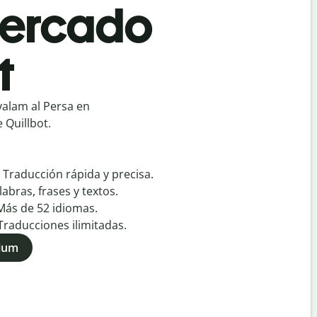
mercado
t
alam al Persa en
 Quillbot.
:
Traducción rápida y precisa.
labras, frases y textos.
Más de
52
idiomas.
Traducciones ilimitadas.
mium