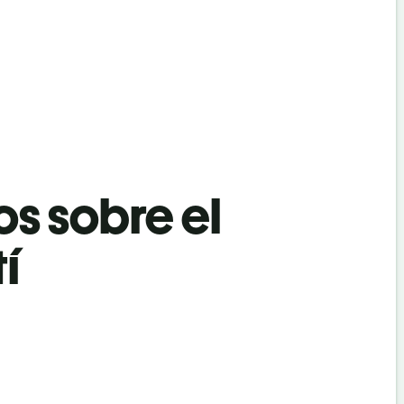
os sobre el
í