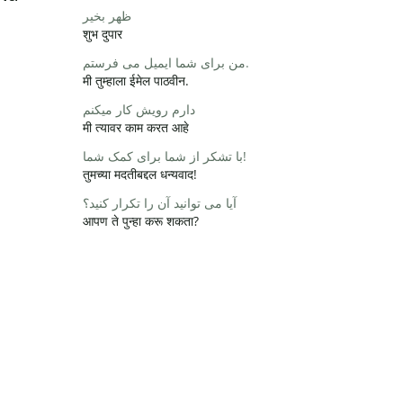
ظهر بخیر
शुभ दुपार
من برای شما ایمیل می فرستم.
मी तुम्हाला ईमेल पाठवीन.
دارم رویش کار میکنم
मी त्यावर काम करत आहे
با تشکر از شما برای کمک شما!
तुमच्या मदतीबद्दल धन्यवाद!
آیا می توانید آن را تکرار کنید؟
आपण ते पुन्हा करू शकता?