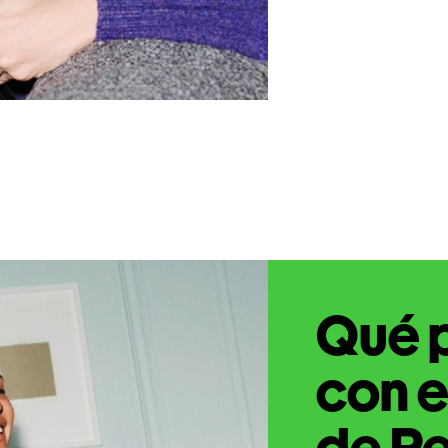
Qué 
con e
de Pe