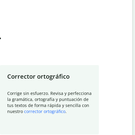
t
Corrector ortográfico
Resumid
Corrige sin esfuerzo. Revisa y perfecciona
Deja que el
la gramática, ortografía y puntuación de
Quillbot si
tus textos de forma rápida y sencilla con
investigació
nuestro
corrector ortográfico
.
electrónico
visión gener