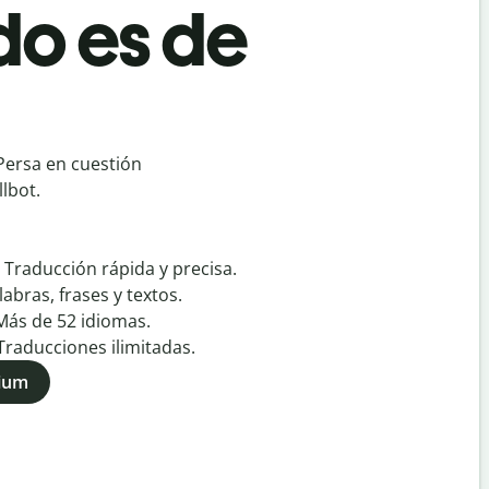
do es de
Persa en cuestión
lbot.
:
Traducción rápida y precisa.
labras, frases y textos.
Más de
52
idiomas.
Traducciones ilimitadas.
mium