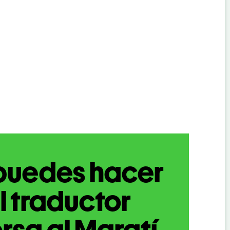
puedes hacer
l traductor
rsa al Maratí