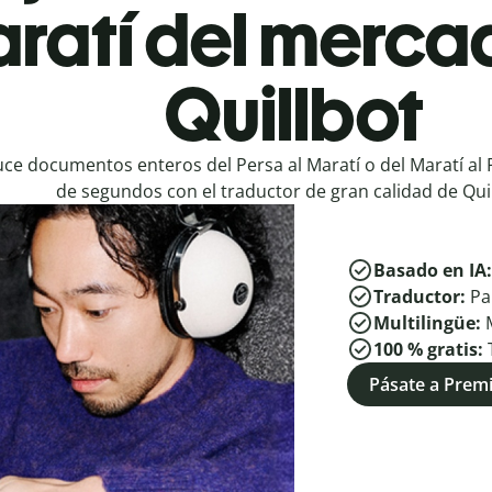
aratí del merca
Quillbot
ce documentos enteros del Persa al Maratí o del Maratí al 
de segundos con el traductor de gran calidad de Quil
Basado en IA
Traductor:
Pa
Multilingüe:
100 % gratis:
Pásate a Pre