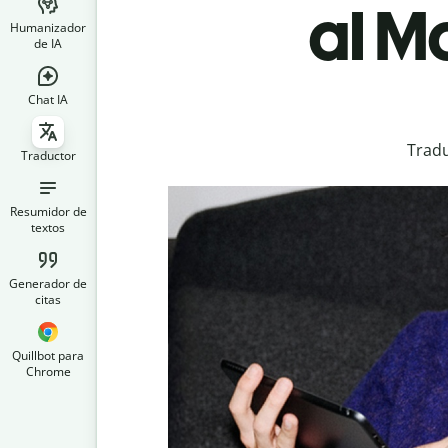
al M
Humanizador
de IA
Chat IA
Tradu
Traductor
Resumidor de
textos
Generador de
citas
Quillbot para
Chrome