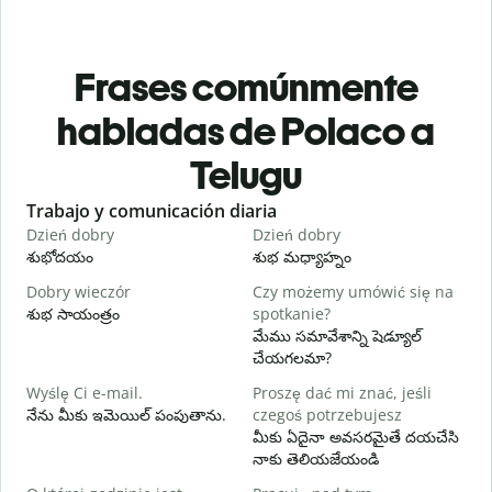
Frases comúnmente
habladas de Polaco a
Telugu
Slide 1 of 6
Trabajo y comunicación diaria
S
Dzień dobry
Dzień dobry
C
శుభోదయం
శుభ మధ్యాహ్నం
హ
Dobry wieczór
Czy możemy umówić się na
N
శుభ సాయంత్రం
spotkanie?
న
మేము సమావేశాన్ని షెడ్యూల్
D
చేయగలమా?
శ
Wyślę Ci e-mail.
Proszę dać mi znać, jeśli
N
నేను మీకు ఇమెయిల్ పంపుతాను.
czegoś potrzebujesz
మ
మీకు ఏదైనా అవసరమైతే దయచేసి
నాకు తెలియజేయండి
T
అ