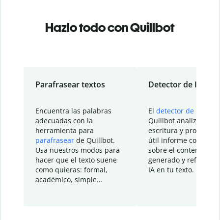
Hazlo todo con Quillbot
Parafrasear textos
Detector de IA
Encuentra las palabras
El
detector de IA
de
adecuadas con la
Quillbot analiza tu
herramienta para
escritura y proporcio
parafrasear
de Quillbot.
útil informe con detal
Usa nuestros modos para
sobre el contenido
hacer que el texto suene
generado y refinado p
como quieras: formal,
IA en tu texto.
académico, simple…