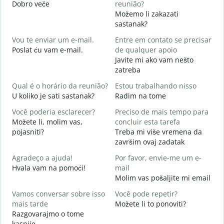
Dobro veče
reunião?
M
Možemo li zakazati
B
sastanak?
D
Vou te enviar um e-mail.
Entre em contato se precisar
D
Poslat ću vam e-mail.
de qualquer apoio
Javite mi ako vam nešto
zatreba
S
D
Qual é o horário da reunião?
Estou trabalhando nisso
U koliko je sati sastanak?
Radim na tome
A
D
Você poderia esclarecer?
Preciso de mais tempo para
Možete li, molim vas,
concluir esta tarefa
O
pojasniti?
Treba mi više vremena da
p
završim ovaj zadatak
G
Agradeço a ajuda!
Por favor, envie-me um e-
Hvala vam na pomoći!
mail
Molim vas pošaljite mi email
Vamos conversar sobre isso
Você pode repetir?
mais tarde
Možete li to ponoviti?
Razgovarajmo o tome
kasnije