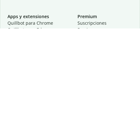
Apps y extensiones
Premium
Quillbot para Chrome
Suscripciones
Quillbot para Edge
Precios
Quillbot para Safari
Para equipos
Quillbot para Android
Afiliación
Quillbot para iOS
Solicita una demostración
Quillbot para Windows
Quillbot para macOS
Quillbot para Word
Herramientas
Empresa
Recursos de escritura
Acerca de
Corrección lingüística
Privacidad
Citas y originalidad
Empleos
Herramientas de IA
Centro de ayuda
Herramientas PDF
Contáctanos
Herramientas para
Recursos
imágenes
Otras herramientas
Herramientas de conversión