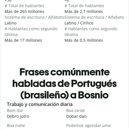
# Total de hablantes
# Total de hablantes
Más de 265 millones
Más de 2,7 millones
Sistema de escritura / Alfabeto
Sistema de escritura / Alfabeto
Latino
Latino / Cirílico
# Hablantes como segundo
# Hablantes como segundo
idioma
idioma
Más de 17 millones
Más de 0,5 millones
Frases comúnmente
habladas de Portugués
(brasileño) a Bosnio
Slide 1 of 6
Trabajo y comunicación diaria
S
Bom dia
Boa tarde
O
Dobro jutro
Dobar dan
Z
Boa noite
Podemos agendar uma