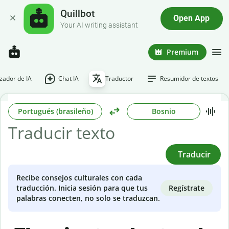
Quillbot
Open App
Your AI writing assistant
Premium
ador de IA
Chat IA
Traductor
Resumidor de textos
Portugués (brasileño)
Bosnio
Traducir
Recibe consejos culturales con cada
Regístrate
traducción. Inicia sesión para que tus
palabras conecten, no solo se traduzcan.