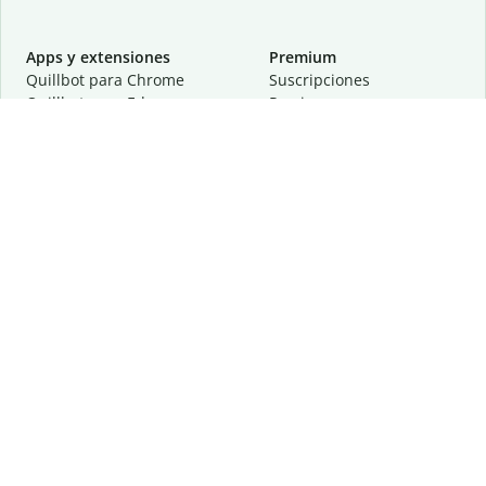
Apps y extensiones
Premium
Quillbot para Chrome
Suscripciones
Quillbot para Edge
Precios
Quillbot para Safari
Para equipos
Quillbot para Android
Afiliación
Quillbot para iOS
Solicita una demostración
Quillbot para Windows
Quillbot para macOS
Quillbot para Word
Herramientas
Empresa
Recursos de escritura
Acerca de
Corrección lingüística
Privacidad
Citas y originalidad
Empleos
Herramientas de IA
Centro de ayuda
Herramientas PDF
Contáctanos
Herramientas para
Recursos
imágenes
Otras herramientas
Herramientas de conversión