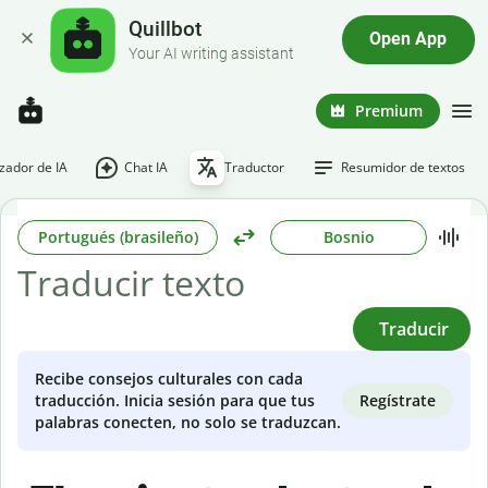
Quillbot
Open App
Your AI writing assistant
Premium
ador de IA
Chat IA
Traductor
Resumidor de textos
Portugués (brasileño)
Bosnio
Traducir
Recibe consejos culturales con cada
Regístrate
traducción. Inicia sesión para que tus
palabras conecten, no solo se traduzcan.