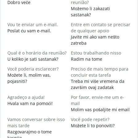
Dobro veče
reunião?
M
Možemo li zakazati
B
sastanak?
D
Vou te enviar um e-mail.
Entre em contato se precisar
D
Poslat ću vam e-mail.
de qualquer apoio
Javite mi ako vam nešto
zatreba
S
D
Qual é o horário da reunião?
Estou trabalhando nisso
U koliko je sati sastanak?
Radim na tome
A
D
Você poderia esclarecer?
Preciso de mais tempo para
Možete li, molim vas,
concluir esta tarefa
O
pojasniti?
Treba mi više vremena da
p
završim ovaj zadatak
G
Agradeço a ajuda!
Por favor, envie-me um e-
Hvala vam na pomoći!
mail
Molim vas pošaljite mi email
Vamos conversar sobre isso
Você pode repetir?
mais tarde
Možete li to ponoviti?
Razgovarajmo o tome
kasnije