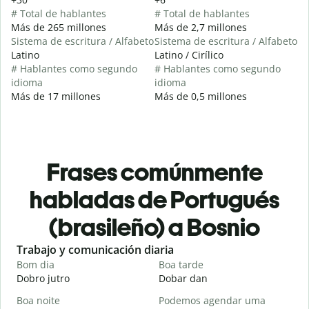
# Total de hablantes
# Total de hablantes
Más de 265 millones
Más de 2,7 millones
Sistema de escritura / Alfabeto
Sistema de escritura / Alfabeto
Latino
Latino / Cirílico
# Hablantes como segundo
# Hablantes como segundo
idioma
idioma
Más de 17 millones
Más de 0,5 millones
Frases comúnmente
habladas de Portugués
(brasileño) a Bosnio
Slide 1 of 6
Trabajo y comunicación diaria
S
Bom dia
Boa tarde
O
Dobro jutro
Dobar dan
Z
Boa noite
Podemos agendar uma